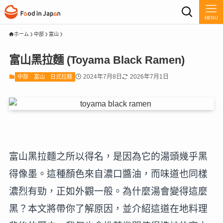
MENU
ホーム
中部
富山
富山黑拉麵 (Toyama Black Ramen)
2024年7月8日
2026年7月1日
中部
富山
日式拉麵
富山黑拉麵之所以得名，是因為它的湯頭幾乎黑
得像墨。這種顏色來自濃口醬油，而味道也同樣
濃烈有勁，正如外觀一般。為什麼湯會變得這麼
黑？本文將帶你了解原因，並介紹這道在地料理