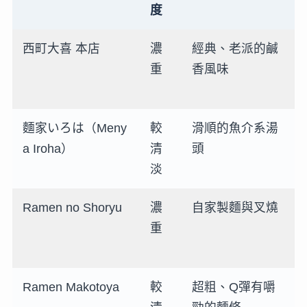
度
西町大喜 本店
濃
經典、老派的鹹
重
香風味
麵家いろは（Meny
較
滑順的魚介系湯
a Iroha）
清
頭
淡
Ramen no Shoryu
濃
自家製麵與叉燒
重
Ramen Makotoya
較
超粗、Q彈有嚼