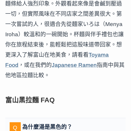
麵條給人強烈印象。外觀看起來像是會鹹到壓過
一切，但實際風味在不同店家之間差異很大。第
一次嘗試的人，很適合先從麵家いろは（Menya
Iroha）較溫和的一碗開始。杯麵與伴手禮包也讓
你在旅程結束後，能輕鬆把這股味道帶回家。想
更深入了解富山在地美食，請看看
Toyama
Food
，或在我們的
Japanese Ramen
指南中與其
他地區拉麵比較。
富山黑拉麵 FAQ
為什麼湯是黑色的？