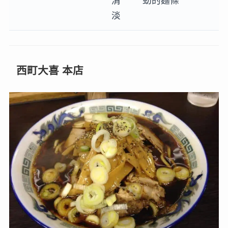
清
勁的麵條
淡
西町大喜 本店