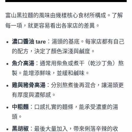
富山黑拉麵的風味由幾樣核心食材所構成。了解
每一項，就更容易看出各家店的差異。
濃口醬油 tare
：湯頭的基底。每家店都有自己
的配方，決定了顏色深淺與鹹度。
魚介高湯
：通常用柴魚或煮干（乾沙丁魚）熬
製。能增添鮮味，並緩和鹹味。
雞與豬骨高湯
：分別熬煮後再混合，讓湯頭更
有厚度與濃郁感。
中粗麵
：口感扎實的麵條，能承受濃重的湯
頭。
黑胡椒
：最後大量加入，帶來俐落辛辣的收