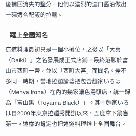
後補回流失的鹽分。他們以濃烈的濃口醬油做出
一碗適合配飯的拉麵。
躍上全國知名
這道料理最初只是一個小攤位，之後以「大喜
（Daiki）」之名發展成正式店鋪。最終落腳於富
山市西町一帶，並以「西町大喜」而聞名。差不
多同一時期，當地拉麵論壇把包含麵家いろは
（Menya Iroha）在內的幾家濃色湯頭店，統一歸
為「富山黑（Toyama Black）」。其中麵家いろ
は自2009年東京拉麵秀開辦以來，五度拿下銷售
第一。這樣的肯定也把這道料理推上全國舞台。