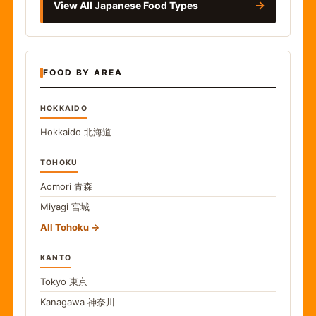
→
View All Japanese Food Types
FOOD BY AREA
HOKKAIDO
Hokkaido
北海道
TOHOKU
Aomori
青森
Miyagi
宮城
All Tohoku
KANTO
Tokyo
東京
Kanagawa
神奈川