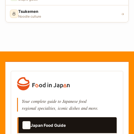
Tsukemen
🍜
→
Noodle culture
Your complete guide to Japanese food
regional specialties, iconic dishes and more.
📚
Japan Food Guide