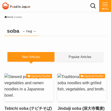
MENU
Home
soba
soba
– tag –
New Articles
Popular Articles
Japanese Noodles
Japanese Noodles
Tebichi soba (テビチそば)
Jindaiji soba (深大寺蕎麦)