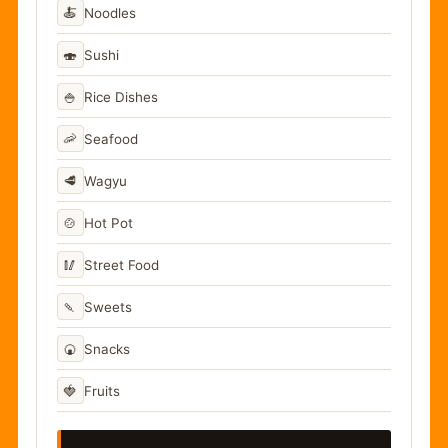
🍝
Noodles
🍣
Sushi
🍚
Rice Dishes
🦐
Seafood
🥩
Wagyu
🍲
Hot Pot
🥢
Street Food
🍡
Sweets
🍘
Snacks
🍓
Fruits