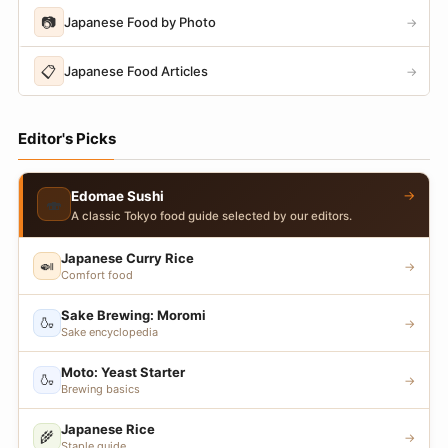
📷
Japanese Food by Photo
→
📋
Japanese Food Articles
→
Editor's Picks
→
Edomae Sushi
🍣
A classic Tokyo food guide selected by our editors.
Japanese Curry Rice
🍛
→
Comfort food
Sake Brewing: Moromi
🍶
→
Sake encyclopedia
Moto: Yeast Starter
🍶
→
Brewing basics
Japanese Rice
🌾
→
Staple guide