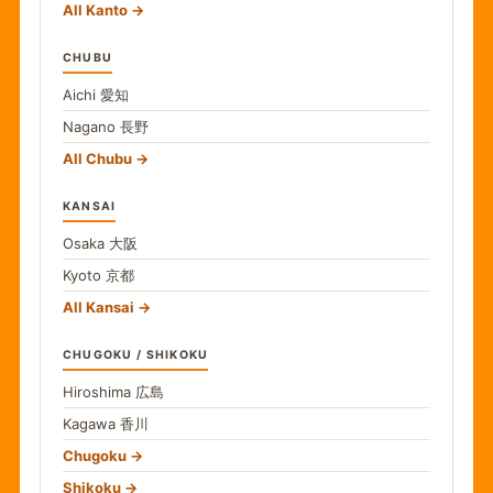
All Kanto
CHUBU
Aichi
愛知
Nagano
長野
All Chubu
KANSAI
Osaka
大阪
Kyoto
京都
All Kansai
CHUGOKU / SHIKOKU
Hiroshima
広島
Kagawa
香川
Chugoku
Shikoku