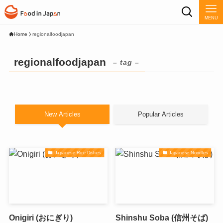
MENU
Home
regionalfoodjapan
regionalfoodjapan
– tag –
New Articles
Popular Articles
Japanese Rice Dishes
Japanese Noodles
Onigiri (おにぎり)
Shinshu Soba (信州そば)