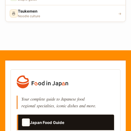
Tsukemen
🍜
→
Noodle culture
Your complete guide to Japanese food
regional specialties, iconic dishes and more.
📚
Japan Food Guide