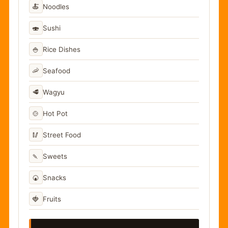
🍝
Noodles
🍣
Sushi
🍚
Rice Dishes
🦐
Seafood
🥩
Wagyu
🍲
Hot Pot
🥢
Street Food
🍡
Sweets
🍘
Snacks
🍓
Fruits