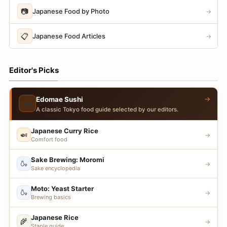
📷
Japanese Food by Photo
→
📋
Japanese Food Articles
→
Editor's Picks
→
Edomae Sushi
🍣
A classic Tokyo food guide selected by our editors.
Japanese Curry Rice
🍛
→
Comfort food
Sake Brewing: Moromi
🍶
→
Sake encyclopedia
Moto: Yeast Starter
🍶
→
Brewing basics
Japanese Rice
🌾
→
Staple guide