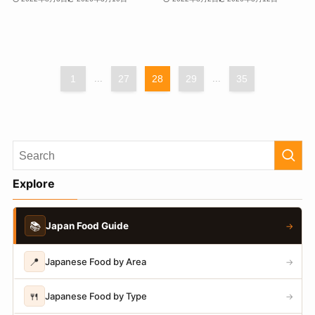
1
...
27
28
29
...
35
Explore
📚
Japan Food Guide
→
📍
Japanese Food by Area
→
🍴
Japanese Food by Type
→