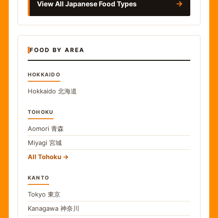
→
View All Japanese Food Types
FOOD BY AREA
HOKKAIDO
Hokkaido
北海道
TOHOKU
Aomori
青森
Miyagi
宮城
All Tohoku
KANTO
Tokyo
東京
Kanagawa
神奈川