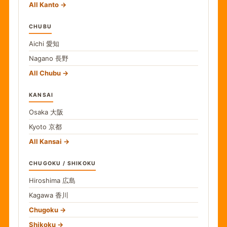
All Kanto
CHUBU
Aichi
愛知
Nagano
長野
All Chubu
KANSAI
Osaka
大阪
Kyoto
京都
All Kansai
CHUGOKU / SHIKOKU
Hiroshima
広島
Kagawa
香川
Chugoku
Shikoku