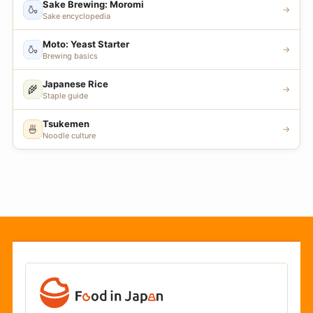
Sake Brewing: Moromi
🍶
→
Sake encyclopedia
Moto: Yeast Starter
🍶
→
Brewing basics
Japanese Rice
🌾
→
Staple guide
Tsukemen
🍜
→
Noodle culture