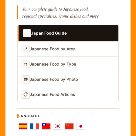
Your complete guide to Japanese food
regional specialties, iconic dishes and more.
📚
Japan Food Guide
📍
Japanese Food by Area
🍴
Japanese Food by Type
📷
Japanese Food by Photo
📋
Japanese Food Articles
LANGUAGE