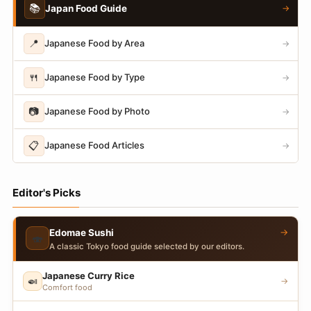
📚
Japan Food Guide
→
📍
Japanese Food by Area
→
🍴
Japanese Food by Type
→
📷
Japanese Food by Photo
→
📋
Japanese Food Articles
→
Editor's Picks
→
Edomae Sushi
🍣
A classic Tokyo food guide selected by our editors.
Japanese Curry Rice
🍛
→
Comfort food