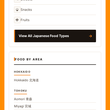
🍘
Snacks
🍓
Fruits
→
View All Japanese Food Types
FOOD BY AREA
HOKKAIDO
Hokkaido
北海道
TOHOKU
Aomori
青森
Miyagi
宮城