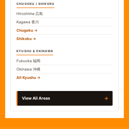
CHUGOKU / SHIKOKU
Hiroshima
広島
Kagawa
香川
Chugoku
Shikoku
KYUSHU & OKINAWA
Fukuoka
福岡
Okinawa
沖縄
食
All Kyushu
→
View All Areas