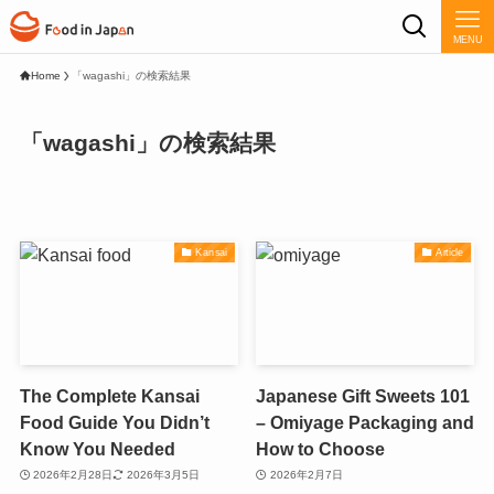
MENU
Home
「wagashi」の検索結果
「wagashi」の検索結果
Kansai
Article
The Complete Kansai
Japanese Gift Sweets 101
Food Guide You Didn’t
– Omiyage Packaging and
Know You Needed
How to Choose
2026年2月28日
2026年3月5日
2026年2月7日