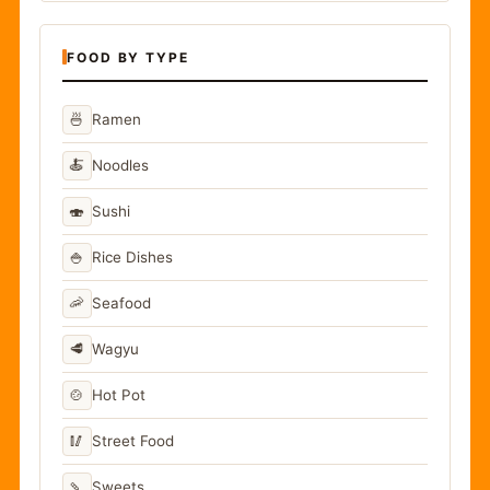
FOOD BY TYPE
🍜
Ramen
🍝
Noodles
🍣
Sushi
🍚
Rice Dishes
🦐
Seafood
🥩
Wagyu
🍲
Hot Pot
🥢
Street Food
🍡
Sweets