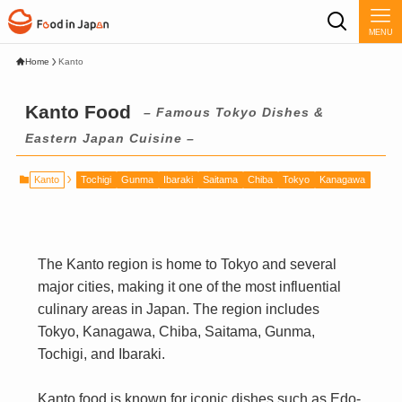
MENU
Home
Kanto
Kanto Food
– Famous Tokyo Dishes &
Eastern Japan Cuisine –
Kanto
Tochigi
Gunma
Ibaraki
Saitama
Chiba
Tokyo
Kanagawa
The Kanto region is home to Tokyo and several
major cities, making it one of the most influential
culinary areas in Japan. The region includes
Tokyo, Kanagawa, Chiba, Saitama, Gunma,
Tochigi, and Ibaraki.
Kanto food is known for iconic dishes such as Edo-