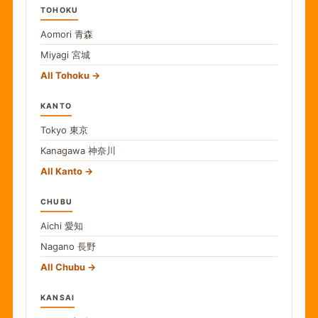
TOHOKU
Aomori
青森
Miyagi
宮城
All Tohoku
KANTO
Tokyo
東京
Kanagawa
神奈川
All Kanto
CHUBU
Aichi
愛知
Nagano
長野
All Chubu
KANSAI