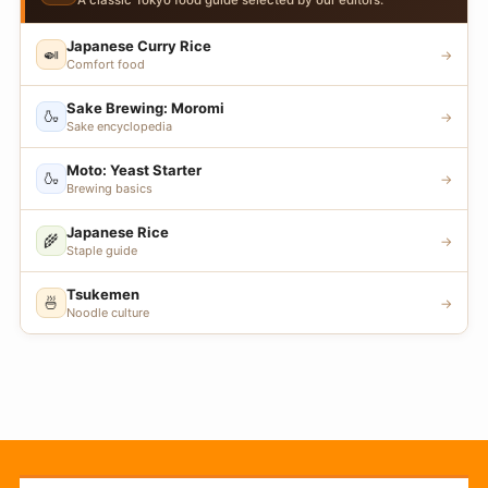
A classic Tokyo food guide selected by our editors.
Japanese Curry Rice
🍛
→
Comfort food
Sake Brewing: Moromi
🍶
→
Sake encyclopedia
Moto: Yeast Starter
🍶
→
Brewing basics
Japanese Rice
🌾
→
Staple guide
Tsukemen
🍜
→
Noodle culture