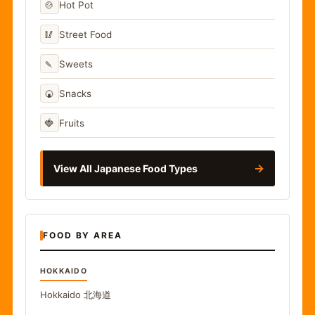
🍲
Hot Pot
🥢
Street Food
🍡
Sweets
🍘
Snacks
🍓
Fruits
→
View All Japanese Food Types
FOOD BY AREA
HOKKAIDO
Hokkaido
北海道