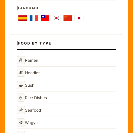
LANGUAGE
FOOD BY TYPE
🍜
Ramen
🍝
Noodles
🍣
Sushi
🍚
Rice Dishes
🦐
Seafood
🥩
Wagyu