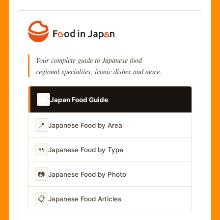
Your complete guide to Japanese food
regional specialties, iconic dishes and more.
📚
Japan Food Guide
📍
Japanese Food by Area
🍴
Japanese Food by Type
📷
Japanese Food by Photo
📋
Japanese Food Articles