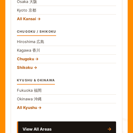
Osaka
大阪
Kyoto
京都
All Kansai
CHUGOKU / SHIKOKU
Hiroshima
広島
Kagawa
香川
Chugoku
Shikoku
KYUSHU & OKINAWA
Fukuoka
福岡
Okinawa
沖縄
食
All Kyushu
→
View All Areas