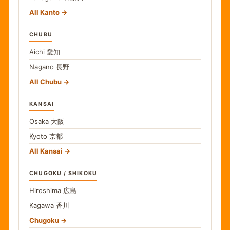
All Kanto
CHUBU
Aichi
愛知
Nagano
長野
All Chubu
KANSAI
Osaka
大阪
Kyoto
京都
All Kansai
CHUGOKU / SHIKOKU
Hiroshima
広島
Kagawa
香川
Chugoku