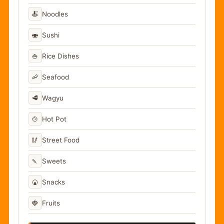
🍝
Noodles
🍣
Sushi
🍚
Rice Dishes
🦐
Seafood
🥩
Wagyu
🍲
Hot Pot
🥢
Street Food
🍡
Sweets
🍘
Snacks
🍓
Fruits