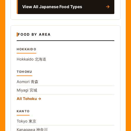
→
View All Japanese Food Types
FOOD BY AREA
HOKKAIDO
Hokkaido
北海道
TOHOKU
Aomori
青森
Miyagi
宮城
All Tohoku
KANTO
Tokyo
東京
Kanagawa
神奈川