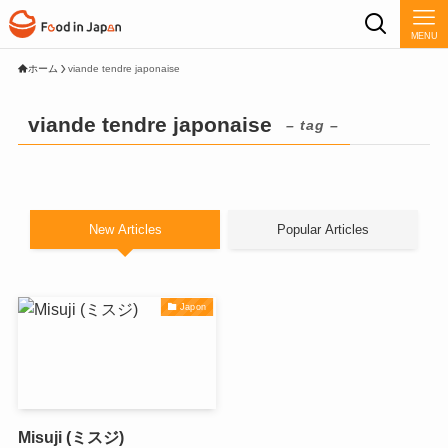
MENU
ホーム
viande tendre japonaise
viande tendre japonaise
– tag –
New Articles
Popular Articles
Japon
Misuji (ミスジ)