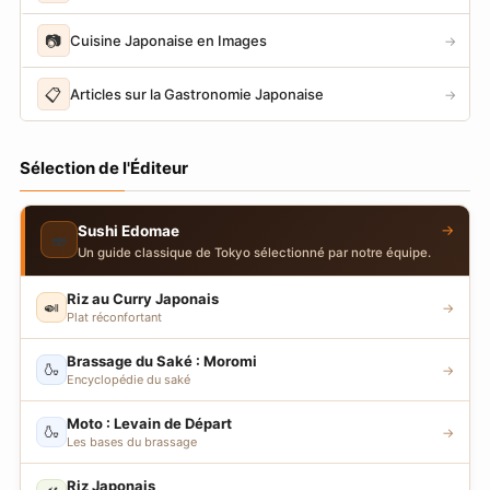
📷
Cuisine Japonaise en Images
→
📋
Articles sur la Gastronomie Japonaise
→
Sélection de l'Éditeur
→
Sushi Edomae
🍣
Un guide classique de Tokyo sélectionné par notre équipe.
Riz au Curry Japonais
🍛
→
Plat réconfortant
Brassage du Saké : Moromi
🍶
→
Encyclopédie du saké
Moto : Levain de Départ
🍶
→
Les bases du brassage
Riz Japonais