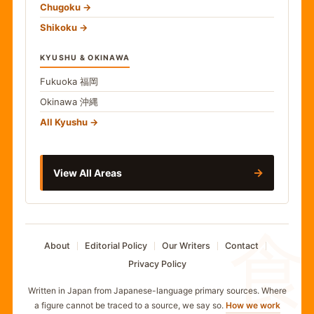
Chugoku
Shikoku
KYUSHU & OKINAWA
Fukuoka
福岡
Okinawa
沖縄
All Kyushu
→
View All Areas
食
About
Editorial Policy
Our Writers
Contact
Privacy Policy
Written in Japan from Japanese-language primary sources. Where
a figure cannot be traced to a source, we say so.
How we work