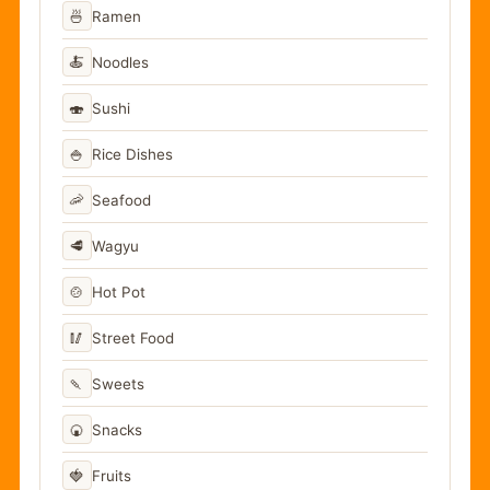
🍜
Ramen
🍝
Noodles
🍣
Sushi
🍚
Rice Dishes
🦐
Seafood
🥩
Wagyu
🍲
Hot Pot
🥢
Street Food
🍡
Sweets
🍘
Snacks
🍓
Fruits