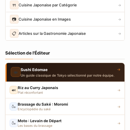
🍴
Cuisine Japonaise par Catégorie
→
📷
Cuisine Japonaise en Images
→
📋
Articles sur la Gastronomie Japonaise
→
Sélection de l'Éditeur
→
Sushi Edomae
🍣
Un guide classique de Tokyo sélectionné par notre équipe.
Riz au Curry Japonais
🍛
→
Plat réconfortant
Brassage du Saké : Moromi
🍶
→
Encyclopédie du saké
Moto : Levain de Départ
🍶
→
Les bases du brassage