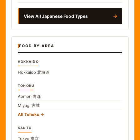
→
View All Japanese Food Types
FOOD BY AREA
HOKKAIDO
Hokkaido
北海道
TOHOKU
Aomori
青森
Miyagi
宮城
All Tohoku
KANTO
Tokyo
東京