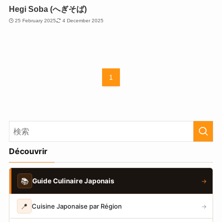
Hegi Soba (へぎそば)
25 February 2025
4 December 2025
1
Découvrir
📚
Guide Culinaire Japonais
→
📍
Cuisine Japonaise par Région
→