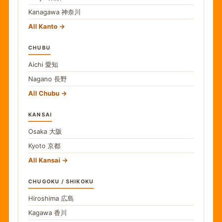
Kanagawa
神奈川
All Kanto
CHUBU
Aichi
愛知
Nagano
長野
All Chubu
KANSAI
Osaka
大阪
Kyoto
京都
All Kansai
CHUGOKU / SHIKOKU
Hiroshima
広島
Kagawa
香川