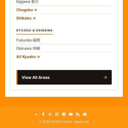
Kagawa
香川
Chugoku
Shikoku
KYUSHU & OKINAWA
Fukuoka
福岡
Okinawa
沖縄
食
All Kyushu
→
View All Areas
©
2019-2026 Food in Japan.org