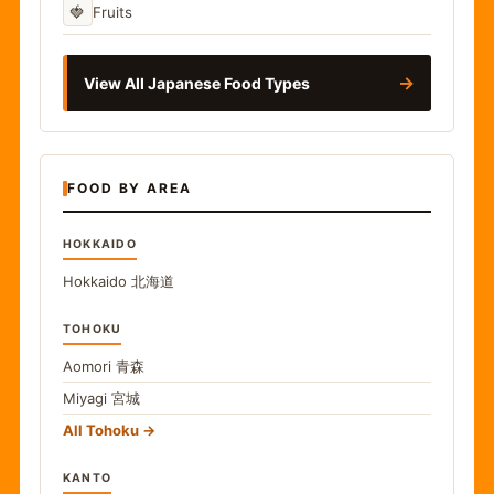
🍓
Fruits
→
View All Japanese Food Types
FOOD BY AREA
HOKKAIDO
Hokkaido
北海道
TOHOKU
Aomori
青森
Miyagi
宮城
All Tohoku
KANTO