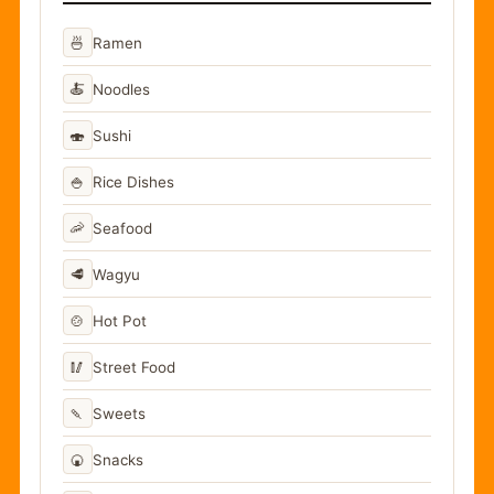
🍜
Ramen
🍝
Noodles
🍣
Sushi
🍚
Rice Dishes
🦐
Seafood
🥩
Wagyu
🍲
Hot Pot
🥢
Street Food
🍡
Sweets
🍘
Snacks