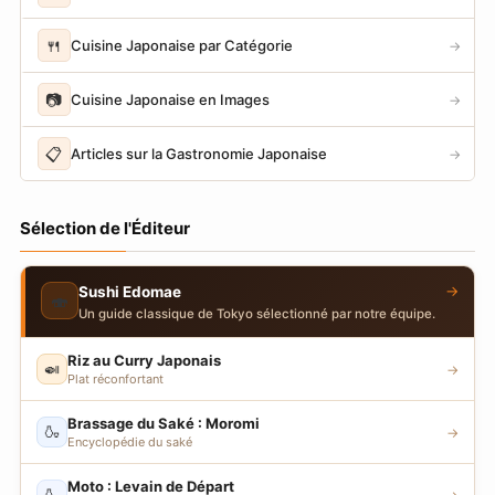
🍴
Cuisine Japonaise par Catégorie
→
📷
Cuisine Japonaise en Images
→
📋
Articles sur la Gastronomie Japonaise
→
Sélection de l'Éditeur
→
Sushi Edomae
🍣
Un guide classique de Tokyo sélectionné par notre équipe.
Riz au Curry Japonais
🍛
→
Plat réconfortant
Brassage du Saké : Moromi
🍶
→
Encyclopédie du saké
Moto : Levain de Départ
🍶