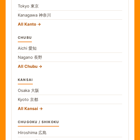
Tokyo
東京
Kanagawa
神奈川
All Kanto
CHUBU
Aichi
愛知
Nagano
長野
All Chubu
KANSAI
Osaka
大阪
Kyoto
京都
All Kansai
CHUGOKU / SHIKOKU
Hiroshima
広島