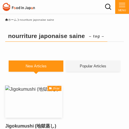
MENU
ホーム
nourriture japonaise saine
nourriture japonaise saine
– tag –
New Articles
Popular Articles
Ooita
Jigokumushi (地獄蒸し)