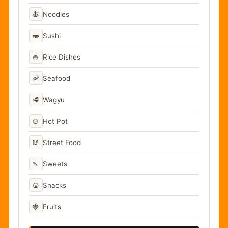
🍝
Noodles
🍣
Sushi
🍚
Rice Dishes
🦐
Seafood
🥩
Wagyu
🍲
Hot Pot
🥢
Street Food
🍡
Sweets
🍘
Snacks
🍓
Fruits