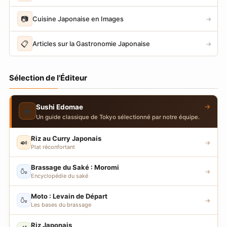
📷
Cuisine Japonaise en Images
→
📋
Articles sur la Gastronomie Japonaise
→
Sélection de l'Éditeur
→
Sushi Edomae
🍣
Un guide classique de Tokyo sélectionné par notre équipe.
Riz au Curry Japonais
🍛
→
Plat réconfortant
Brassage du Saké : Moromi
🍶
→
Encyclopédie du saké
Moto : Levain de Départ
🍶
→
Les bases du brassage
Riz Japonais