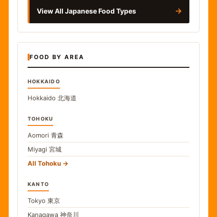
→
View All Japanese Food Types
FOOD BY AREA
HOKKAIDO
Hokkaido
北海道
TOHOKU
Aomori
青森
Miyagi
宮城
All Tohoku
KANTO
Tokyo
東京
Kanagawa
神奈川