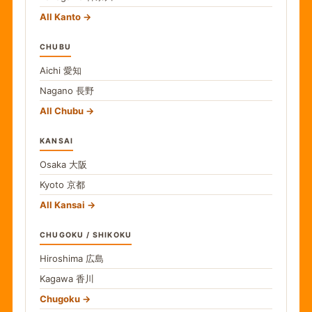
All Kanto
CHUBU
Aichi
愛知
Nagano
長野
All Chubu
KANSAI
Osaka
大阪
Kyoto
京都
All Kansai
CHUGOKU / SHIKOKU
Hiroshima
広島
Kagawa
香川
Chugoku