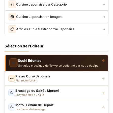
🍴
Cuisine Japonaise par Catégorie
→
📷
Cuisine Japonaise en Images
→
📋
Articles sur la Gastronomie Japonaise
→
Sélection de l'Éditeur
→
Sushi Edomae
🍣
Un guide classique de Tokyo sélectionné par notre équipe.
Riz au Curry Japonais
🍛
→
Plat réconfortant
Brassage du Saké : Moromi
🍶
→
Encyclopédie du saké
Moto : Levain de Départ
🍶
→
Les bases du brassage