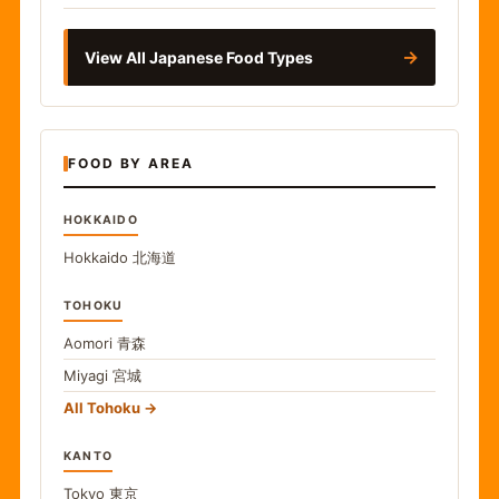
→
View All Japanese Food Types
FOOD BY AREA
HOKKAIDO
Hokkaido
北海道
TOHOKU
Aomori
青森
Miyagi
宮城
All Tohoku
KANTO
Tokyo
東京