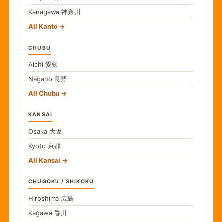
Kanagawa
神奈川
All Kanto
CHUBU
Aichi
愛知
Nagano
長野
All Chubu
KANSAI
Osaka
大阪
Kyoto
京都
All Kansai
CHUGOKU / SHIKOKU
Hiroshima
広島
Kagawa
香川