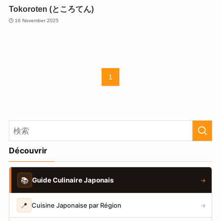
Tokoroten (ところてん)
16 November 2025
1
Découvrir
📚
Guide Culinaire Japonais
→
📍
Cuisine Japonaise par Région
→