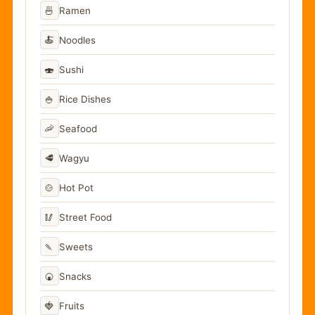
🍜
Ramen
🍝
Noodles
🍣
Sushi
🍚
Rice Dishes
🦐
Seafood
🥩
Wagyu
🍲
Hot Pot
🥢
Street Food
🍡
Sweets
🍘
Snacks
🍓
Fruits