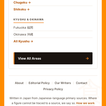
Chugoku
Shikoku
KYUSHU & OKINAWA
Fukuoka
福岡
Okinawa
沖縄
All Kyushu
→
View All Areas
食
About
Editorial Policy
Our Writers
Contact
Privacy Policy
Written in Japan from Japanese-language primary sources. Where
a figure cannot be traced to a source, we say so.
How we work