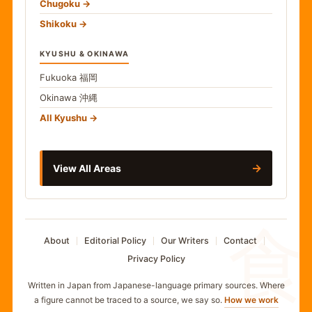
Chugoku
Shikoku
KYUSHU & OKINAWA
Fukuoka
福岡
Okinawa
沖縄
All Kyushu
→
View All Areas
食
About
Editorial Policy
Our Writers
Contact
Privacy Policy
Written in Japan from Japanese-language primary sources. Where
a figure cannot be traced to a source, we say so.
How we work