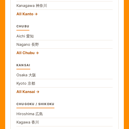
Kanagawa
神奈川
All Kanto
CHUBU
Aichi
愛知
Nagano
長野
All Chubu
KANSAI
Osaka
大阪
Kyoto
京都
All Kansai
CHUGOKU / SHIKOKU
Hiroshima
広島
Kagawa
香川