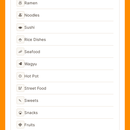
🍜
Ramen
🍝
Noodles
🍣
Sushi
🍚
Rice Dishes
🦐
Seafood
🥩
Wagyu
🍲
Hot Pot
🥢
Street Food
🍡
Sweets
🍘
Snacks
🍓
Fruits