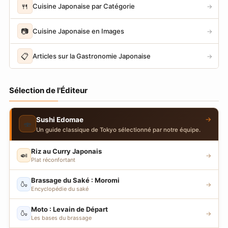
🍴
Cuisine Japonaise par Catégorie
→
📷
Cuisine Japonaise en Images
→
📋
Articles sur la Gastronomie Japonaise
→
Sélection de l'Éditeur
→
Sushi Edomae
🍣
Un guide classique de Tokyo sélectionné par notre équipe.
Riz au Curry Japonais
🍛
→
Plat réconfortant
Brassage du Saké : Moromi
🍶
→
Encyclopédie du saké
Moto : Levain de Départ
🍶
→
Les bases du brassage