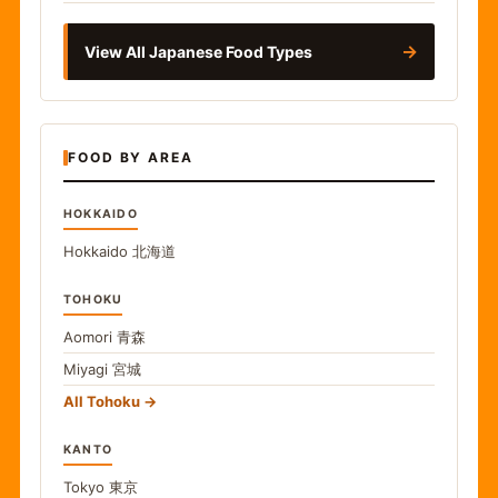
→
View All Japanese Food Types
FOOD BY AREA
HOKKAIDO
Hokkaido
北海道
TOHOKU
Aomori
青森
Miyagi
宮城
All Tohoku
KANTO
Tokyo
東京