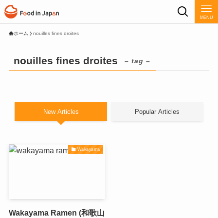
MENU
ホーム
nouilles fines droites
nouilles fines droites
– tag –
New Articles
Popular Articles
Wakayama
Wakayama Ramen (和歌山