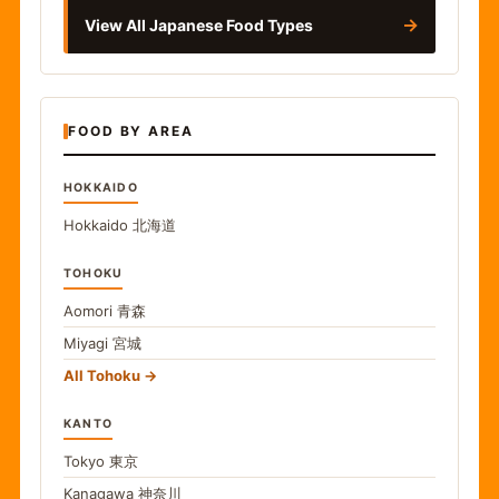
→
View All Japanese Food Types
FOOD BY AREA
HOKKAIDO
Hokkaido
北海道
TOHOKU
Aomori
青森
Miyagi
宮城
All Tohoku
KANTO
Tokyo
東京
Kanagawa
神奈川