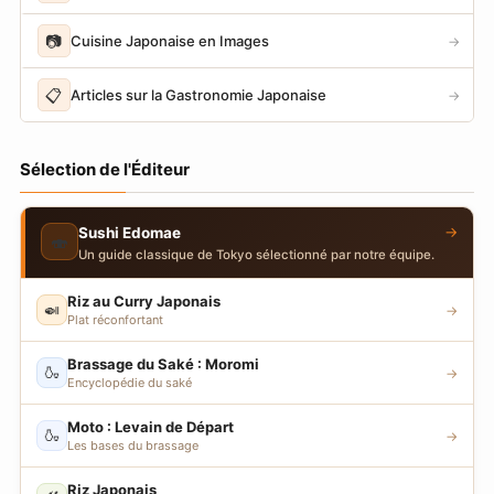
📷
Cuisine Japonaise en Images
→
📋
Articles sur la Gastronomie Japonaise
→
Sélection de l'Éditeur
→
Sushi Edomae
🍣
Un guide classique de Tokyo sélectionné par notre équipe.
Riz au Curry Japonais
🍛
→
Plat réconfortant
Brassage du Saké : Moromi
🍶
→
Encyclopédie du saké
Moto : Levain de Départ
🍶
→
Les bases du brassage
Riz Japonais