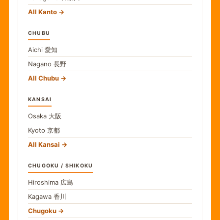
All Kanto
CHUBU
Aichi
愛知
Nagano
長野
All Chubu
KANSAI
Osaka
大阪
Kyoto
京都
All Kansai
CHUGOKU / SHIKOKU
Hiroshima
広島
Kagawa
香川
Chugoku