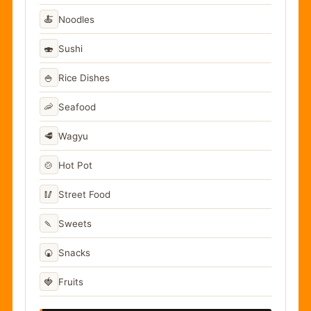
🍝
Noodles
🍣
Sushi
🍚
Rice Dishes
🦐
Seafood
🥩
Wagyu
🍲
Hot Pot
🥢
Street Food
🍡
Sweets
🍘
Snacks
🍓
Fruits