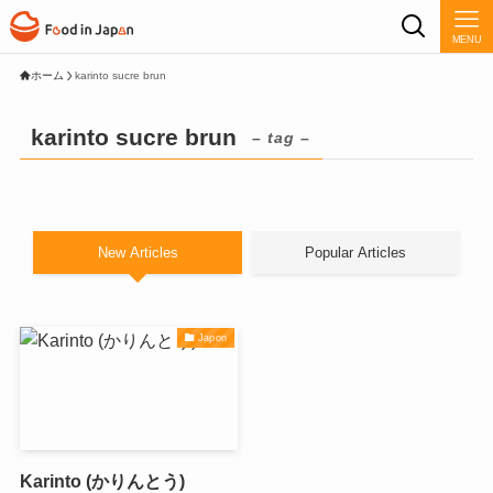
MENU
ホーム
karinto sucre brun
karinto sucre brun
– tag –
New Articles
Popular Articles
Japon
Karinto (かりんとう)