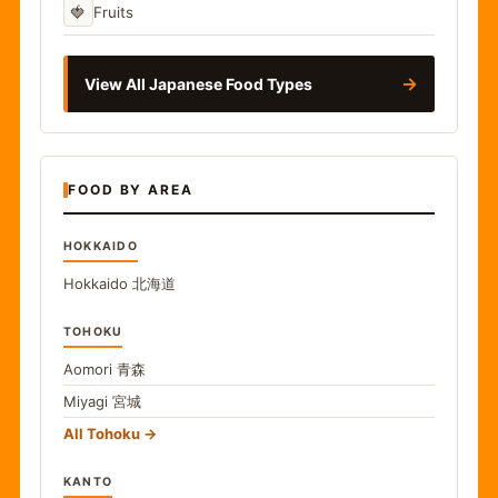
🍓
Fruits
→
View All Japanese Food Types
FOOD BY AREA
HOKKAIDO
Hokkaido
北海道
TOHOKU
Aomori
青森
Miyagi
宮城
All Tohoku
KANTO