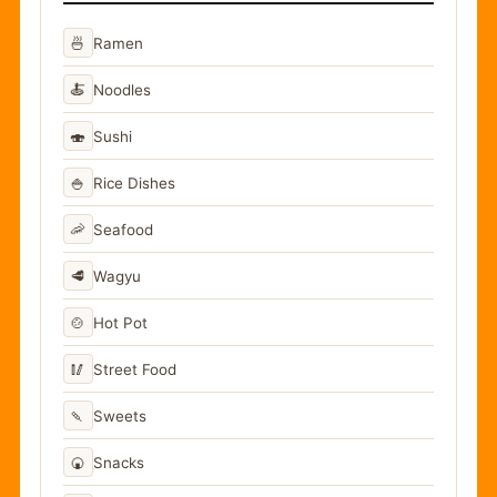
🍜
Ramen
🍝
Noodles
🍣
Sushi
🍚
Rice Dishes
🦐
Seafood
🥩
Wagyu
🍲
Hot Pot
🥢
Street Food
🍡
Sweets
🍘
Snacks