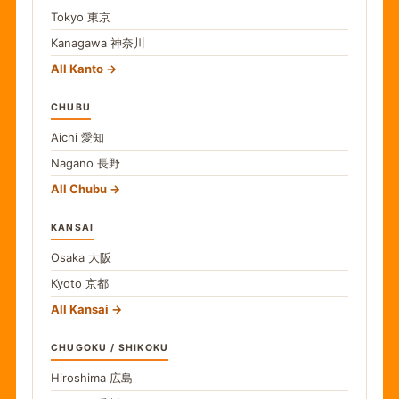
Tokyo
東京
Kanagawa
神奈川
All Kanto
CHUBU
Aichi
愛知
Nagano
長野
All Chubu
KANSAI
Osaka
大阪
Kyoto
京都
All Kansai
CHUGOKU / SHIKOKU
Hiroshima
広島