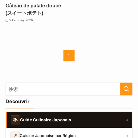
Gâteau de patate douce
(スイートポテト)
5 February 2026
1
Découvrir
📚
Guide Culinaire Japonais
→
📍
Cuisine Japonaise par Région
→