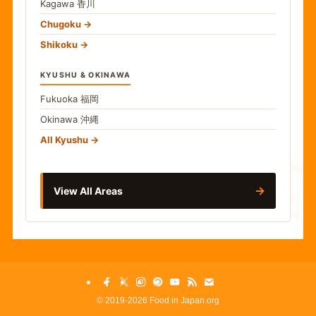
Kagawa
香川
Chugoku
Shikoku
KYUSHU & OKINAWA
Fukuoka
福岡
Okinawa
沖縄
食
All Kyushu
→
View All Areas
©
2019-2026 Food in Japan.org