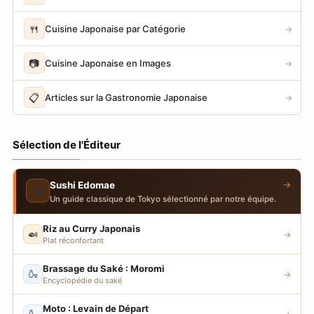
🍴
Cuisine Japonaise par Catégorie
→
📷
Cuisine Japonaise en Images
→
📋
Articles sur la Gastronomie Japonaise
→
Sélection de l'Éditeur
→
Sushi Edomae
🍣
Un guide classique de Tokyo sélectionné par notre équipe.
Riz au Curry Japonais
🍛
→
Plat réconfortant
Brassage du Saké : Moromi
🍶
→
Encyclopédie du saké
Moto : Levain de Départ
🍶