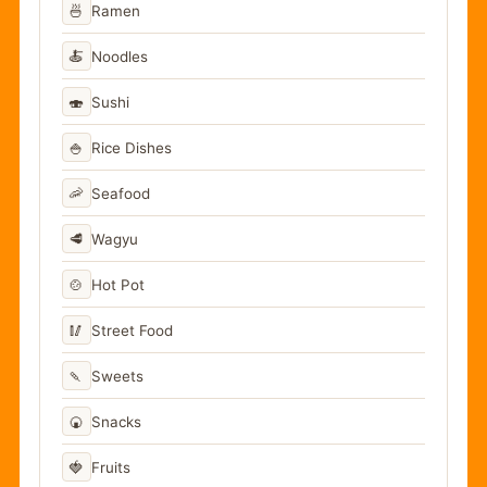
🍜
Ramen
🍝
Noodles
🍣
Sushi
🍚
Rice Dishes
🦐
Seafood
🥩
Wagyu
🍲
Hot Pot
🥢
Street Food
🍡
Sweets
🍘
Snacks
🍓
Fruits