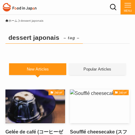
MENU
ホーム
dessert japonais
dessert japonais
– tag –
New Articles
Popular Articles
Japon
Japon
Gelée de café (コーヒーゼ
Soufflé cheesecake (スフ