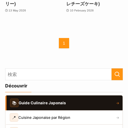
リー)
レチーズケーキ)
13 May 2026
10 February 2026
1
Découvrir
📚
Guide Culinaire Japonais
→
📍
Cuisine Japonaise par Région
→