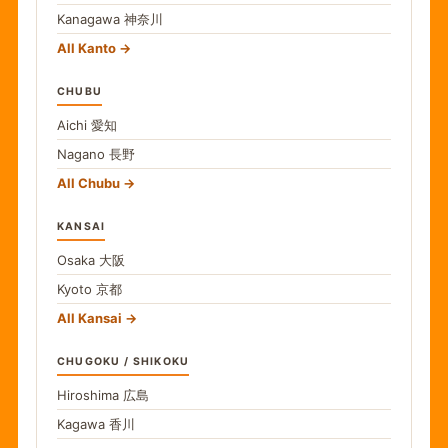
Kanagawa
神奈川
All Kanto
CHUBU
Aichi
愛知
Nagano
長野
All Chubu
KANSAI
Osaka
大阪
Kyoto
京都
All Kansai
CHUGOKU / SHIKOKU
Hiroshima
広島
Kagawa
香川