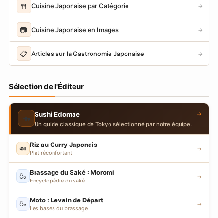
🍴
Cuisine Japonaise par Catégorie
→
📷
Cuisine Japonaise en Images
→
📋
Articles sur la Gastronomie Japonaise
→
Sélection de l'Éditeur
→
Sushi Edomae
🍣
Un guide classique de Tokyo sélectionné par notre équipe.
Riz au Curry Japonais
🍛
→
Plat réconfortant
Brassage du Saké : Moromi
🍶
→
Encyclopédie du saké
Moto : Levain de Départ
🍶
→
Les bases du brassage