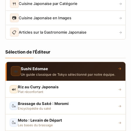
🍴
Cuisine Japonaise par Catégorie
→
📷
Cuisine Japonaise en Images
→
📋
Articles sur la Gastronomie Japonaise
→
Sélection de l'Éditeur
→
Sushi Edomae
🍣
Un guide classique de Tokyo sélectionné par notre équipe.
Riz au Curry Japonais
🍛
→
Plat réconfortant
Brassage du Saké : Moromi
🍶
→
Encyclopédie du saké
Moto : Levain de Départ
🍶
→
Les bases du brassage