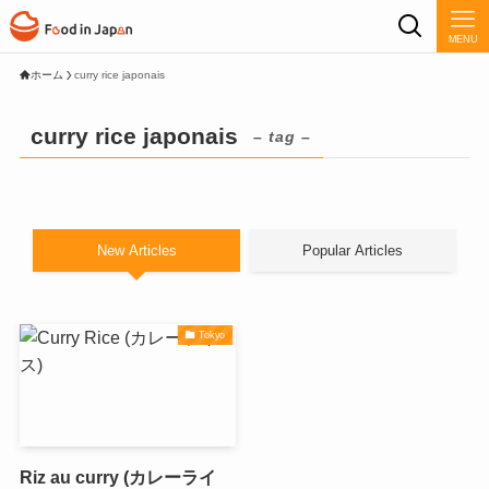
MENU
ホーム
curry rice japonais
curry rice japonais
– tag –
New Articles
Popular Articles
Tokyo
Riz au curry (カレーライ