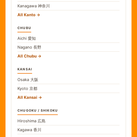
Kanagawa
神奈川
All Kanto
CHUBU
Aichi
愛知
Nagano
長野
All Chubu
KANSAI
Osaka
大阪
Kyoto
京都
All Kansai
CHUGOKU / SHIKOKU
Hiroshima
広島
Kagawa
香川