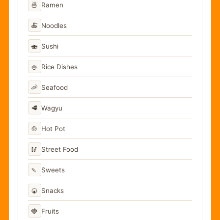
🍜
Ramen
🍝
Noodles
🍣
Sushi
🍚
Rice Dishes
🦐
Seafood
🥩
Wagyu
🍲
Hot Pot
🥢
Street Food
🍡
Sweets
🍘
Snacks
🍓
Fruits