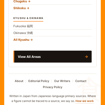
Chugoku
Shikoku
KYUSHU & OKINAWA
Fukuoka
福岡
Okinawa
沖縄
All Kyushu
→
View All Areas
食
About
Editorial Policy
Our Writers
Contact
Privacy Policy
Written in Japan from Japanese-language primary sources. Where
a figure cannot be traced to a source, we say so.
How we work