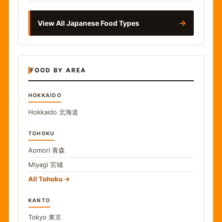
→
View All Japanese Food Types
FOOD BY AREA
HOKKAIDO
Hokkaido
北海道
TOHOKU
Aomori
青森
Miyagi
宮城
All Tohoku
KANTO
Tokyo
東京