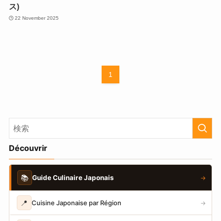
ス)
22 November 2025
1
Découvrir
📚
Guide Culinaire Japonais
→
📍
Cuisine Japonaise par Région
→