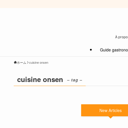
À propos
Guide gastron
ホーム
cuisine onsen
cuisine onsen
– tag –
New Articles