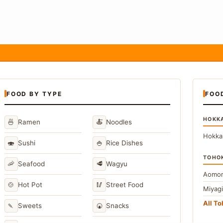
FOOD BY TYPE
FOO
HOKK
🍜
🍝
Ramen
Noodles
Hokka
🍣
🍚
Sushi
Rice Dishes
TOHO
🦐
🥩
Seafood
Wagyu
Aomor
🍲
🥢
Hot Pot
Street Food
Miyag
All T
🍡
🍘
Sweets
Snacks