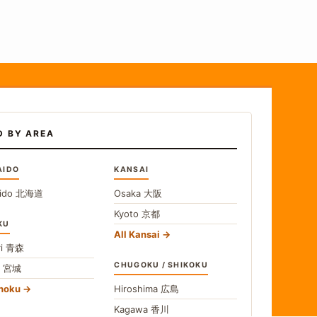
D BY AREA
AIDO
KANSAI
ido
北海道
Osaka
大阪
Kyoto
京都
KU
All Kansai
i
青森
CHUGOKU / SHIKOKU
i
宮城
ohoku
Hiroshima
広島
Kagawa
香川