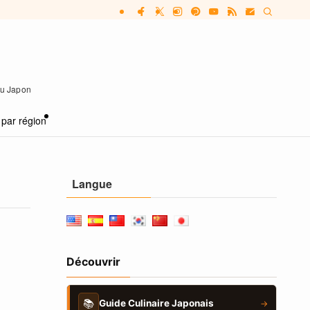
 au Japon
 par région
Langue
Découvrir
📚
Guide Culinaire Japonais
→