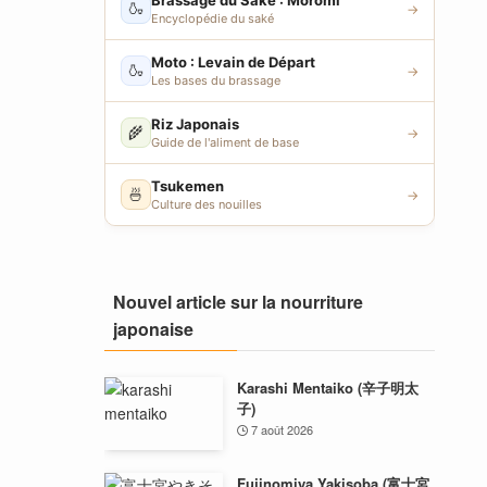
Brassage du Saké : Moromi
🍶
→
Encyclopédie du saké
Moto : Levain de Départ
🍶
→
Les bases du brassage
Riz Japonais
🌾
→
Guide de l'aliment de base
Tsukemen
🍜
→
Culture des nouilles
Nouvel article sur la nourriture
japonaise
Karashi Mentaiko (辛子明太
子)
7 août 2026
Fujinomiya Yakisoba (富士宮