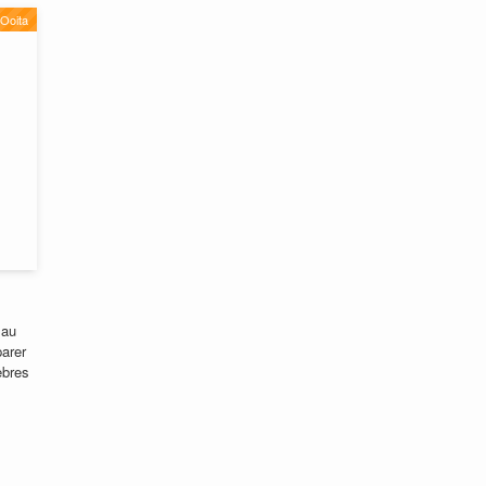
Ooita
 au
parer
èbres