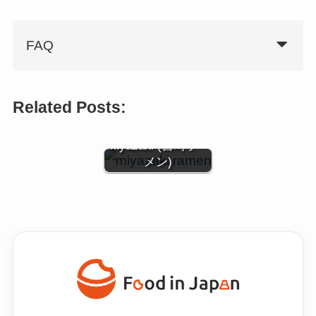
FAQ
Related Posts:
Ramen de
Miyazaki (宮崎ラー
メン)