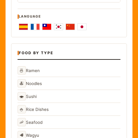
LANGUAGE
FOOD BY TYPE
🍜
Ramen
🍝
Noodles
🍣
Sushi
🍚
Rice Dishes
🦐
Seafood
🥩
Wagyu