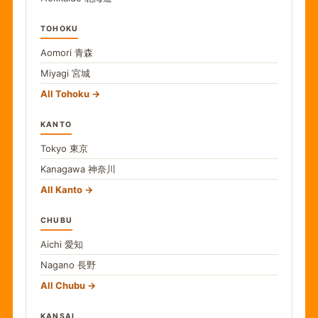
TOHOKU
Aomori
青森
Miyagi
宮城
All Tohoku
KANTO
Tokyo
東京
Kanagawa
神奈川
All Kanto
CHUBU
Aichi
愛知
Nagano
長野
All Chubu
KANSAI