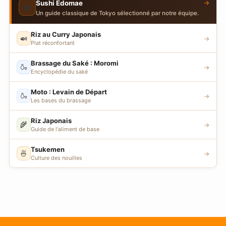
→
Sushi Edomae
🍣
Un guide classique de Tokyo sélectionné par notre équipe.
Riz au Curry Japonais
🍛
→
Plat réconfortant
Brassage du Saké : Moromi
🍶
→
Encyclopédie du saké
Moto : Levain de Départ
🍶
→
Les bases du brassage
Riz Japonais
🌾
→
Guide de l'aliment de base
Tsukemen
🍜
→
Culture des nouilles