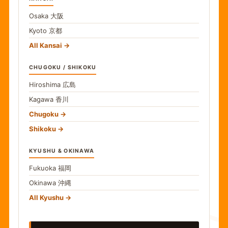
Osaka
大阪
Kyoto
京都
All Kansai
CHUGOKU / SHIKOKU
Hiroshima
広島
Kagawa
香川
Chugoku
Shikoku
KYUSHU & OKINAWA
Fukuoka
福岡
Okinawa
沖縄
食
All Kyushu