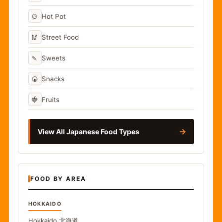
🍲
Hot Pot
🥢
Street Food
🍡
Sweets
🍘
Snacks
🍓
Fruits
→
View All Japanese Food Types
FOOD BY AREA
HOKKAIDO
Hokkaido
北海道