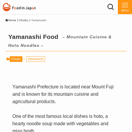
MENU
Home
Chubu
Yamanashi
Yamanashi Food
– Mountain Cuisine &
Hoto Noodles –
Chubu
Yamanashi
Yamanashi Prefecture is located near Mount Fuji
and is known for its mountain cuisine and
agricultural products.
One of the most famous local dishes is hoto, a
hearty noodle soup made with vegetables and
miso broth.