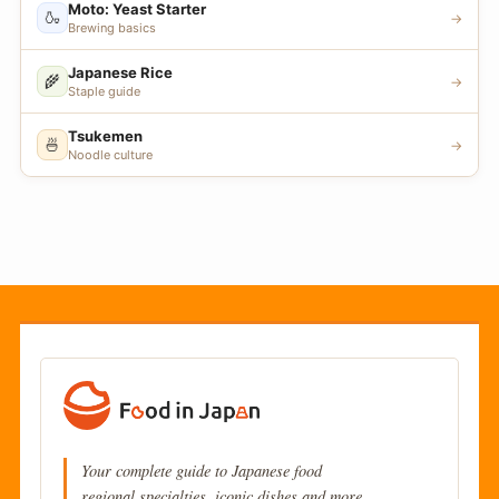
Moto: Yeast Starter
🍶
→
Brewing basics
Japanese Rice
🌾
→
Staple guide
Tsukemen
🍜
→
Noodle culture
Your complete guide to Japanese food
regional specialties, iconic dishes and more.