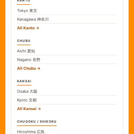
KANTO
Tokyo
東京
Kanagawa
神奈川
All Kanto
CHUBU
Aichi
愛知
Nagano
長野
All Chubu
KANSAI
Osaka
大阪
Kyoto
京都
All Kansai
CHUGOKU / SHIKOKU
Hiroshima
広島