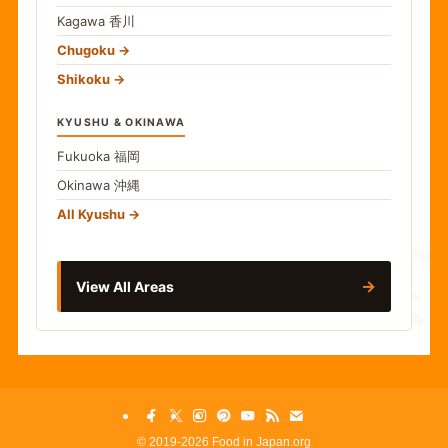
Kagawa
香川
Chugoku
Shikoku
KYUSHU & OKINAWA
Fukuoka
福岡
Okinawa
沖縄
食
All Kyushu
→
View All Areas
©
2019-2026 Food in Japan.org