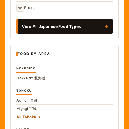
🍓
Fruits
→
View All Japanese Food Types
FOOD BY AREA
HOKKAIDO
Hokkaido
北海道
TOHOKU
Aomori
青森
Miyagi
宮城
All Tohoku