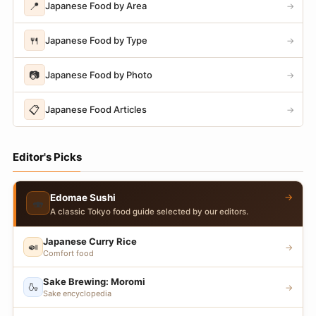
📍
Japanese Food by Area
→
🍴
Japanese Food by Type
→
📷
Japanese Food by Photo
→
📋
Japanese Food Articles
→
Editor's Picks
→
Edomae Sushi
🍣
A classic Tokyo food guide selected by our editors.
Japanese Curry Rice
🍛
→
Comfort food
Sake Brewing: Moromi
🍶
→
Sake encyclopedia