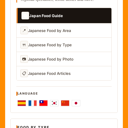
📚
Japan Food Guide
📍
Japanese Food by Area
🍴
Japanese Food by Type
📷
Japanese Food by Photo
📋
Japanese Food Articles
LANGUAGE
FOOD BY TYPE