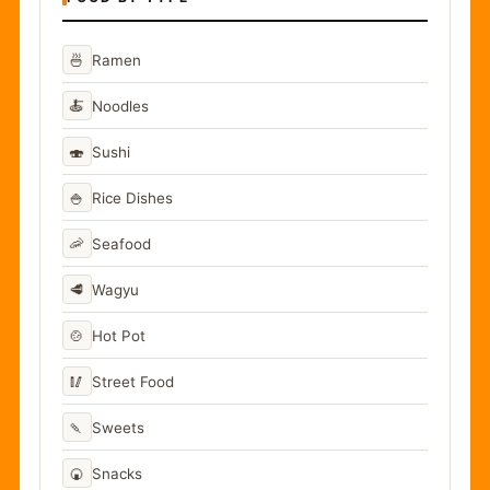
🍜
Ramen
🍝
Noodles
🍣
Sushi
🍚
Rice Dishes
🦐
Seafood
🥩
Wagyu
🍲
Hot Pot
🥢
Street Food
🍡
Sweets
🍘
Snacks