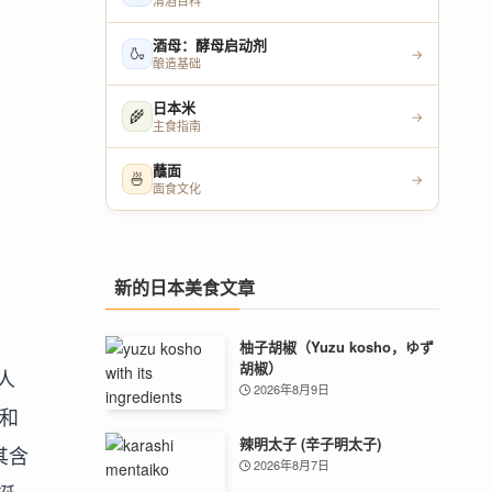
清酒百科
酒母：酵母启动剂
🍶
→
酿造基础
日本米
🌾
→
主食指南
蘸面
🍜
→
面食文化
新的日本美食文章
柚子胡椒（Yuzu kosho，ゆず
胡椒）
人
2026年8月9日
“和
辣明太子 (辛子明太子)
其含
2026年8月7日