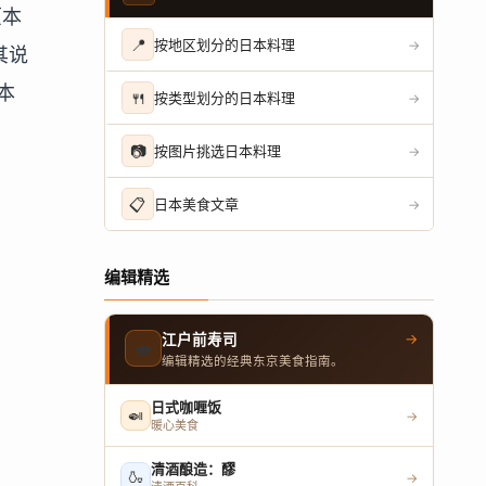
原本
📍
按地区划分的日本料理
→
其说
本
🍴
按类型划分的日本料理
→
📷
按图片挑选日本料理
→
📋
日本美食文章
→
编辑精选
→
江户前寿司
🍣
编辑精选的经典东京美食指南。
日式咖喱饭
🍛
→
暖心美食
清酒酿造：醪
🍶
→