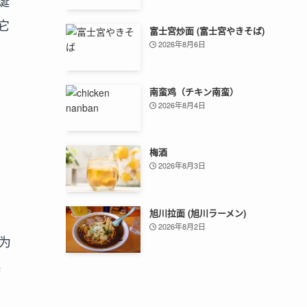
诞
它
富士宮炒面 (富士宮やきそば)
2026年8月6日
南蛮鸡（チキン南蛮）
2026年8月4日
梅酒
2026年8月3日
旭川拉面 (旭川ラーメン)
2026年8月2日
为
起