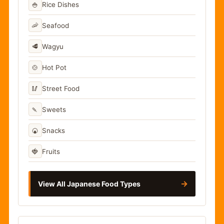
🍚
Rice Dishes
🦐
Seafood
🥩
Wagyu
🍲
Hot Pot
🥢
Street Food
🍡
Sweets
🍘
Snacks
🍓
Fruits
→
View All Japanese Food Types