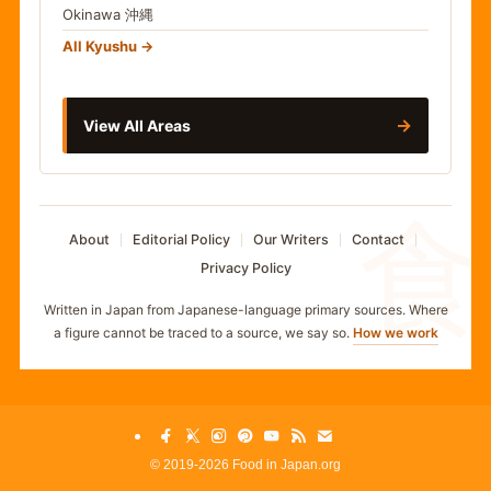
Okinawa
沖縄
All Kyushu
→
View All Areas
食
About
Editorial Policy
Our Writers
Contact
Privacy Policy
Written in Japan from Japanese-language primary sources. Where
a figure cannot be traced to a source, we say so.
How we work
©
2019-2026 Food in Japan.org