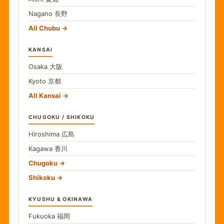
Nagano
長野
All Chubu
KANSAI
Osaka
大阪
Kyoto
京都
All Kansai
CHUGOKU / SHIKOKU
Hiroshima
広島
Kagawa
香川
Chugoku
Shikoku
KYUSHU & OKINAWA
Fukuoka
福岡