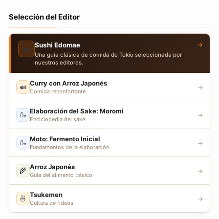
Selección del Editor
→
Sushi Edomae
🍣
Una guía clásica de comida de Tokio seleccionada por
nuestros editores.
Curry con Arroz Japonés
🍛
→
Comida reconfortante
Elaboración del Sake: Moromi
🍶
→
Enciclopedia del sake
Moto: Fermento Inicial
🍶
→
Fundamentos de la elaboración
Arroz Japonés
🌾
→
Guía del alimento básico
Tsukemen
🍜
→
Cultura de fideos