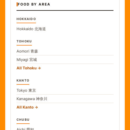
FOOD BY AREA
HOKKAIDO
Hokkaido
北海道
TOHOKU
Aomori
青森
Miyagi
宮城
All Tohoku
KANTO
Tokyo
東京
Kanagawa
神奈川
All Kanto
CHUBU
Aichi
愛知