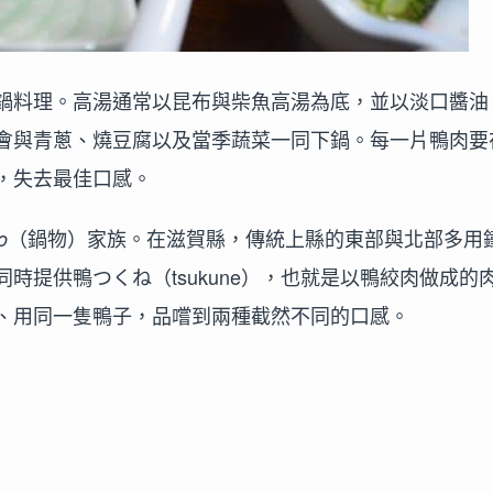
鍋料理。高湯通常以昆布與柴魚高湯為底，並以淡口醬油
會與青蔥、燒豆腐以及當季蔬菜一同下鍋。每一片鴨肉要
，失去最佳口感。
（鍋物）家族。在滋賀縣，傳統上縣的東部與北部多用
o
時提供鴨つくね（tsukune），也就是以鴨絞肉做成的
、用同一隻鴨子，品嚐到兩種截然不同的口感。