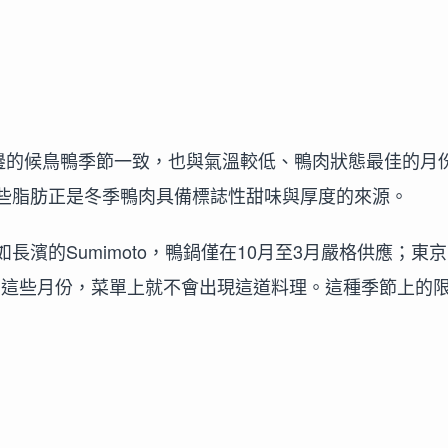
周邊的候鳥鴨季節一致，也與氣溫較低、鴨肉狀態最佳的月
些脂肪正是冬季鴨肉具備標誌性甜味與厚度的來源。
濱的Sumimoto，鴨鍋僅在10月至3月嚴格供應；東
季節。超出這些月份，菜單上就不會出現這道料理。這種季節上的