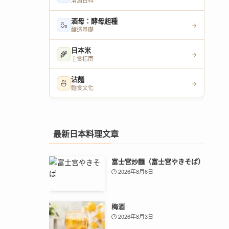
清酒百科
酒母：酵母起種
🍶
→
釀造基礎
日本米
🌾
→
主食指南
沾麵
🍜
→
麵食文化
最新日本料理文章
富士宮炒麵（富士宮やきそば）
2026年8月6日
梅酒
2026年8月3日