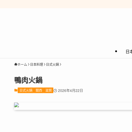
日
ホーム
日本料理
日式火鍋
鴨肉火鍋
日式火鍋
關西
滋賀
2026年4月22日