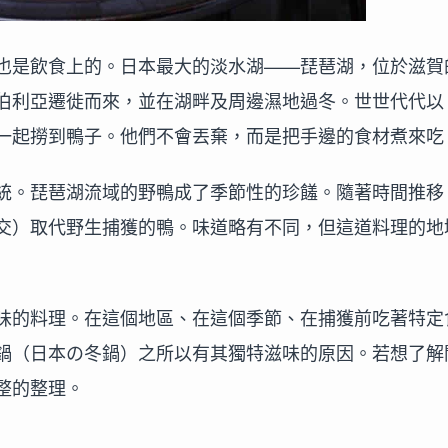
也是飲食上的。日本最大的淡水湖——琵琶湖，位於滋賀
伯利亞遷徙而來，並在湖畔及周邊濕地過冬。世世代代以
一起撈到鴨子。他們不會丟棄，而是把手邊的食材煮來吃
統。琵琶湖流域的野鴨成了季節性的珍饈。隨著時間推移
交）取代野生捕獲的鴨。味道略有不同，但這道料理的地
味的料理。在這個地區、在這個季節、在捕獲前吃著特定
鍋（日本の冬鍋）之所以有其獨特滋味的原因。若想了解
整的整理。