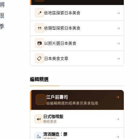
將
📍
依地區探索日本美食
→
很
季
🍴
依類型探索日本美食
→
📷
以照片選日本美食
→
📋
日本美食文章
→
編輯精選
→
江戶前壽司
🍣
由編輯精選的經典東京美食指南
日式咖哩飯
🍛
→
療癒美食
清酒釀造：醪
🍶
→