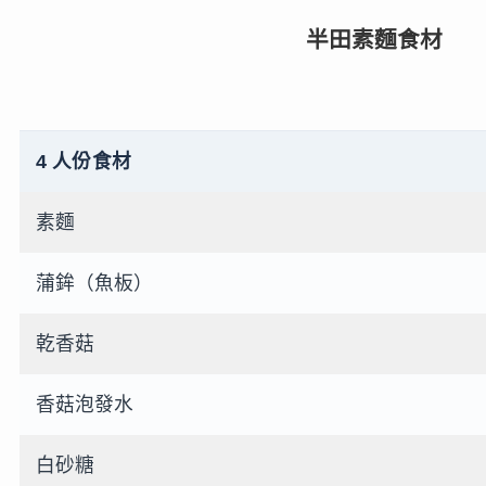
半田素麵食材
4 人份食材
素麵
蒲鉾（魚板）
乾香菇
香菇泡發水
白砂糖