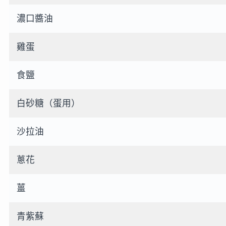
濃口醬油
雞蛋
食鹽
白砂糖（蛋用）
沙拉油
蔥花
薑
青紫蘇