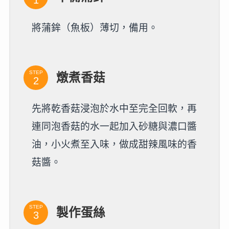
將蒲鉾（魚板）薄切，備用。
STEP
燉煮香菇
先將乾香菇浸泡於水中至完全回軟，再
連同泡香菇的水一起加入砂糖與濃口醬
油，小火煮至入味，做成甜辣風味的香
菇醬。
STEP
製作蛋絲