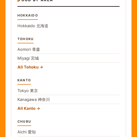
HOKKAIDO
Hokkaido
北海道
TOHOKU
Aomori
青森
Miyagi
宮城
All Tohoku
KANTO
Tokyo
東京
Kanagawa
神奈川
All Kanto
CHUBU
Aichi
愛知