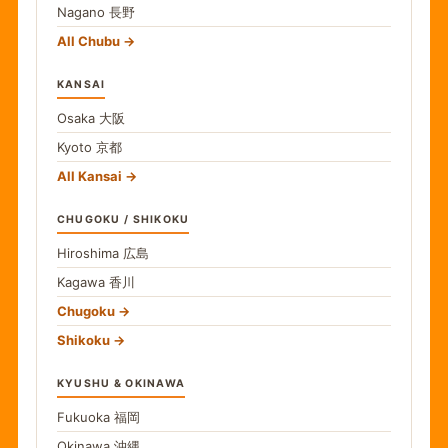
Nagano
長野
All Chubu
KANSAI
Osaka
大阪
Kyoto
京都
All Kansai
CHUGOKU / SHIKOKU
Hiroshima
広島
Kagawa
香川
Chugoku
Shikoku
KYUSHU & OKINAWA
Fukuoka
福岡
Okinawa
沖縄