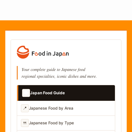
Your complete guide to Japanese food
regional specialties, iconic dishes and more.
📚
Japan Food Guide
📍
Japanese Food by Area
🍴
Japanese Food by Type