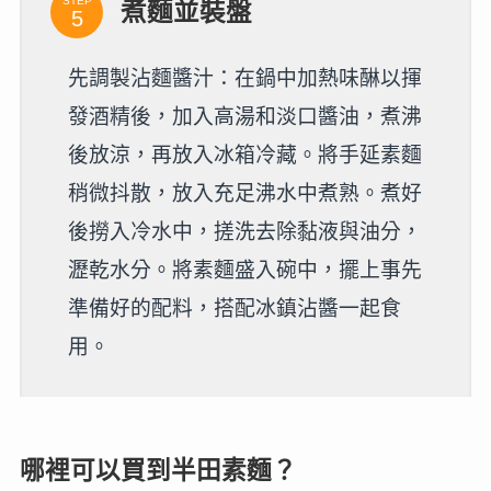
STEP
煮麵並裝盤
先調製沾麵醬汁：在鍋中加熱味醂以揮
發酒精後，加入高湯和淡口醬油，煮沸
後放涼，再放入冰箱冷藏。將手延素麵
稍微抖散，放入充足沸水中煮熟。煮好
後撈入冷水中，搓洗去除黏液與油分，
瀝乾水分。將素麵盛入碗中，擺上事先
準備好的配料，搭配冰鎮沾醬一起食
用。
哪裡可以買到半田素麵？