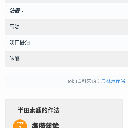
沾醬：
高湯
淡口醬油
味醂
toku資料來源：
農林水産省
半田素麵的作法
STEP
準備蒲鉾