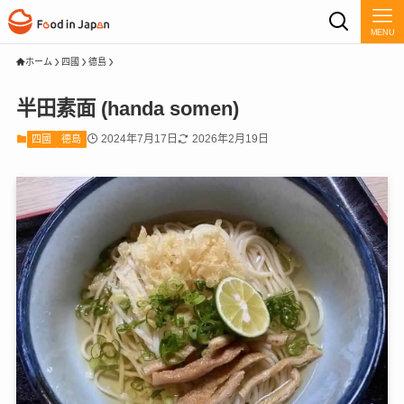
MENU
ホーム
四國
德島
半田素面 (handa somen)
2024年7月17日
2026年2月19日
四國
德島