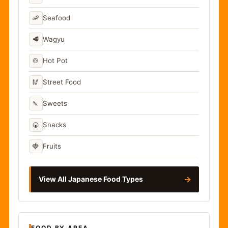
🦐
Seafood
🥩
Wagyu
🍲
Hot Pot
🥢
Street Food
🍡
Sweets
🍘
Snacks
🍓
Fruits
→
View All Japanese Food Types
FOOD BY AREA