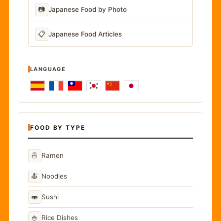
📷
Japanese Food by Photo
📋
Japanese Food Articles
LANGUAGE
FOOD BY TYPE
🍜
Ramen
🍝
Noodles
🍣
Sushi
🍚
Rice Dishes