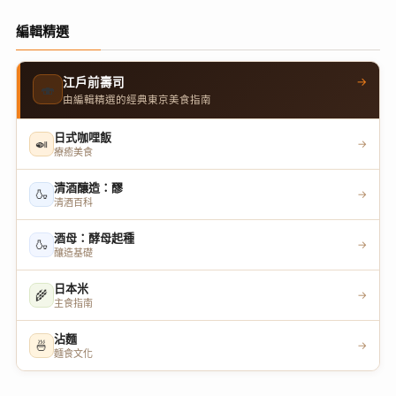
編輯精選
→
江戶前壽司
🍣
由編輯精選的經典東京美食指南
日式咖哩飯
🍛
→
療癒美食
清酒釀造：醪
🍶
→
清酒百科
酒母：酵母起種
🍶
→
釀造基礎
日本米
🌾
→
主食指南
沾麵
🍜
→
麵食文化