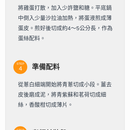
將雞蛋打散，加入少許鹽和糖。平底鍋
中倒入少量沙拉油加熱，將蛋液煎成薄
蛋皮。煎好後切成約4～5公分長，作為
蛋絲配料。
STEP
準備配料
從蔥白細端開始將青蔥切成小段。薑去
皮後磨成泥，將青紫蘇和茗荷切成細
絲，香酸柑切成薄片。