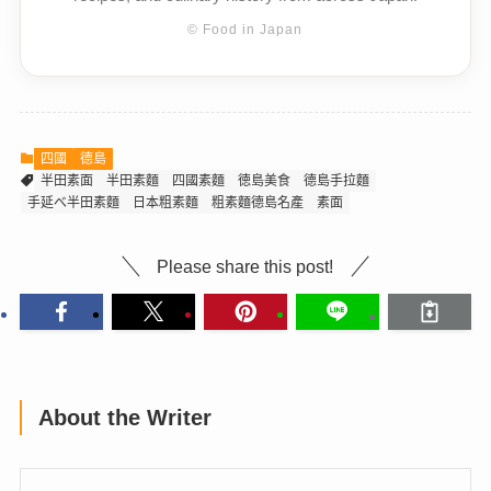
© Food in Japan
四國
德島
半田素面
半田素麵
四國素麵
徳島美食
德島手拉麵
手延べ半田素麵
日本粗素麵
粗素麵德島名產
素面
Please share this post!
About the Writer