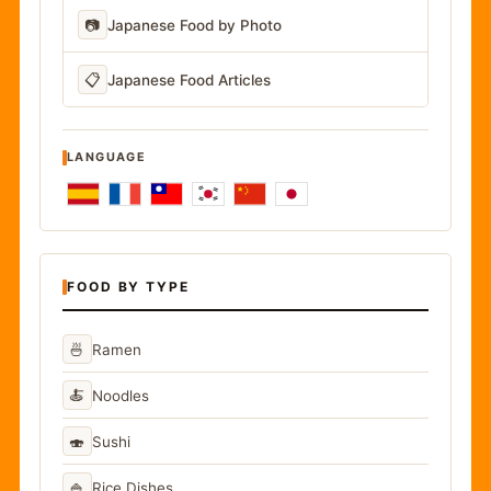
📷
Japanese Food by Photo
📋
Japanese Food Articles
LANGUAGE
FOOD BY TYPE
🍜
Ramen
🍝
Noodles
🍣
Sushi
🍚
Rice Dishes