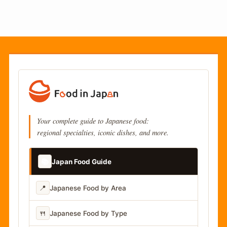
Your complete guide to Japanese food:
regional specialties, iconic dishes, and more.
📚
Japan Food Guide
📍
Japanese Food by Area
🍴
Japanese Food by Type