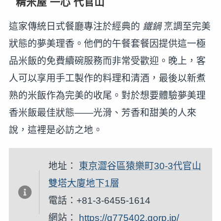
精米屋 一心 代官山
這家傳統日式餐廳專注於經典的
鐵鍋
烹調至完美
狀態的夢美理香。他們的午餐套餐因提供這一極
品米飯的免費續碗服務而非常受歡迎。晚上，客
人可以享用手工製作的料理和清酒，最後以新煮
熟的米飯作為完美的收尾。對於想要體驗夢美理
香米飯最佳狀態——光滑、芳香和甜美的人來
說，這裡是必訪之地。
地址：
東京澀谷區猿樂町30-3代官山
雙塔大廈地下1層
電話：+81-3-6455-1614
網站：
https://g775402.gorp.jp/