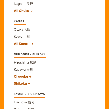
Nagano
長野
All Chubu
KANSAI
Osaka
大阪
Kyoto
京都
All Kansai
CHUGOKU / SHIKOKU
Hiroshima
広島
Kagawa
香川
Chugoku
Shikoku
KYUSHU & OKINAWA
Fukuoka
福岡