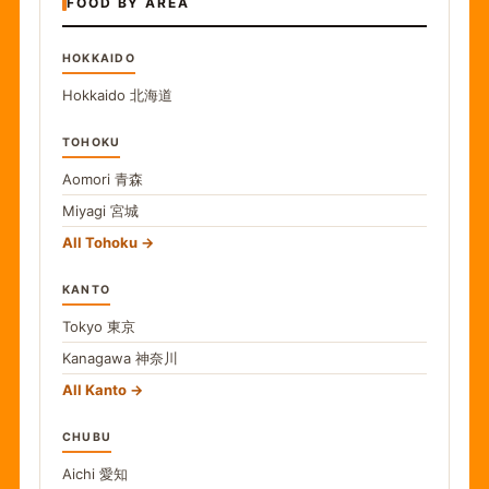
FOOD BY AREA
HOKKAIDO
Hokkaido
北海道
TOHOKU
Aomori
青森
Miyagi
宮城
All Tohoku
KANTO
Tokyo
東京
Kanagawa
神奈川
All Kanto
CHUBU
Aichi
愛知