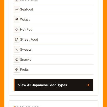
🦐
Seafood
🥩
Wagyu
🍲
Hot Pot
🥢
Street Food
🍡
Sweets
🍘
Snacks
🍓
Fruits
→
View All Japanese Food Types