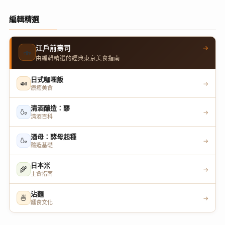
編輯精選
→
江戶前壽司
🍣
由編輯精選的經典東京美食指南
日式咖哩飯
🍛
→
療癒美食
清酒釀造：醪
🍶
→
清酒百科
酒母：酵母起種
🍶
→
釀造基礎
日本米
🌾
→
主食指南
沾麵
🍜
→
麵食文化