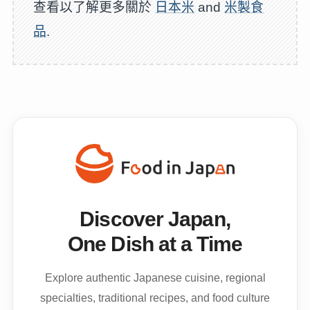
查看以了解更多關於
日本米
and
米製食
品
.
Discover Japan,
One Dish at a Time
Explore authentic Japanese cuisine, regional
specialties, traditional recipes, and food culture