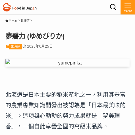
MENU
ホーム
北海道
夢碧力 (ゆめぴりか)
2025年6月25日
北海道
北海道是日本主要的稻米產地之一，利用其豐富
的農業專業知識開發出被認為是「日本最美味的
米」。這項雄心勃勃的努力成果就是「夢美理
香」，一個自此享譽全國的高級米品牌。