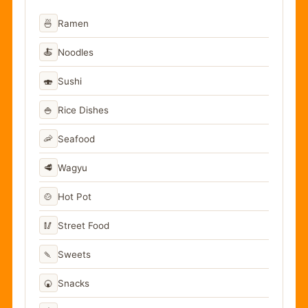
🍜
Ramen
🍝
Noodles
🍣
Sushi
🍚
Rice Dishes
🦐
Seafood
🥩
Wagyu
🍲
Hot Pot
🥢
Street Food
🍡
Sweets
🍘
Snacks