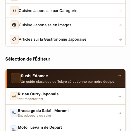
🍴
Cuisine Japonaise par Catégorie
→
📷
Cuisine Japonaise en Images
→
📋
Articles sur la Gastronomie Japonaise
→
Sélection de l'Éditeur
→
Sushi Edomae
🍣
Un guide classique de Tokyo sélectionné par notre équipe.
Riz au Curry Japonais
🍛
→
Plat réconfortant
Brassage du Saké : Moromi
🍶
→
Encyclopédie du saké
Moto : Levain de Départ
🍶
→