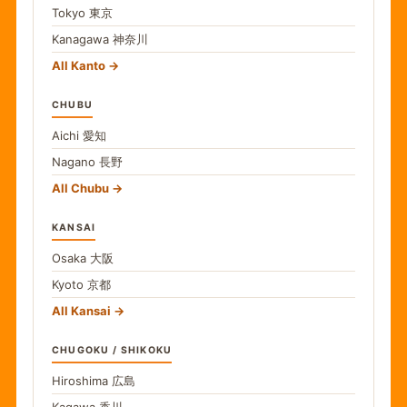
Tokyo
東京
Kanagawa
神奈川
All Kanto
CHUBU
Aichi
愛知
Nagano
長野
All Chubu
KANSAI
Osaka
大阪
Kyoto
京都
All Kansai
CHUGOKU / SHIKOKU
Hiroshima
広島