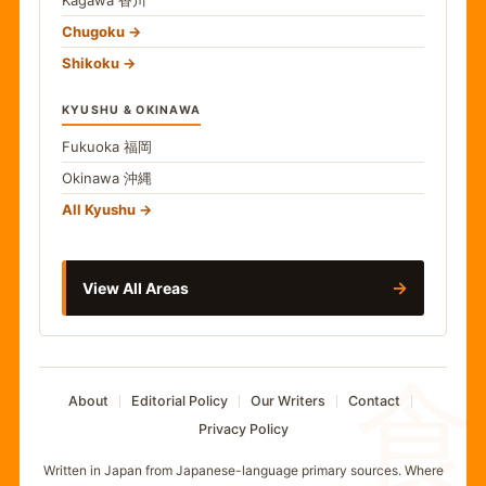
Kagawa
香川
Chugoku
Shikoku
KYUSHU & OKINAWA
Fukuoka
福岡
Okinawa
沖縄
All Kyushu
→
View All Areas
食
About
Editorial Policy
Our Writers
Contact
Privacy Policy
Written in Japan from Japanese-language primary sources. Where