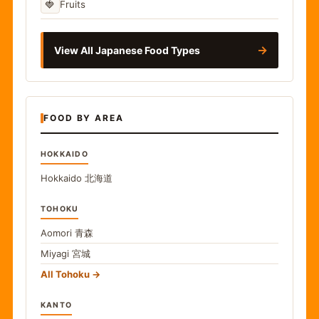
🍓
Fruits
→
View All Japanese Food Types
FOOD BY AREA
HOKKAIDO
Hokkaido
北海道
TOHOKU
Aomori
青森
Miyagi
宮城
All Tohoku
KANTO