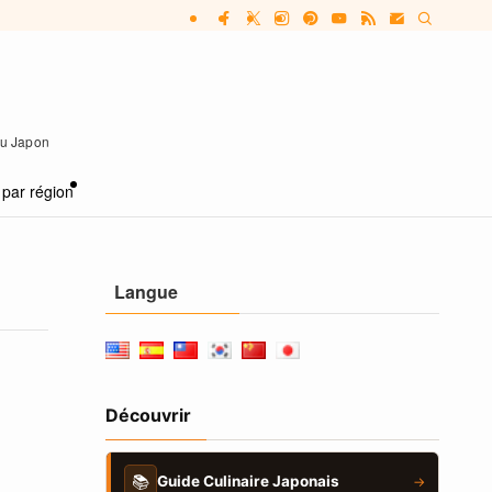
 au Japon
 par région
Langue
Découvrir
📚
Guide Culinaire Japonais
→