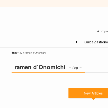
À propos
Guide gastron
ホーム
ramen d'Onomichi
ramen d’Onomichi
– tag –
New Articles