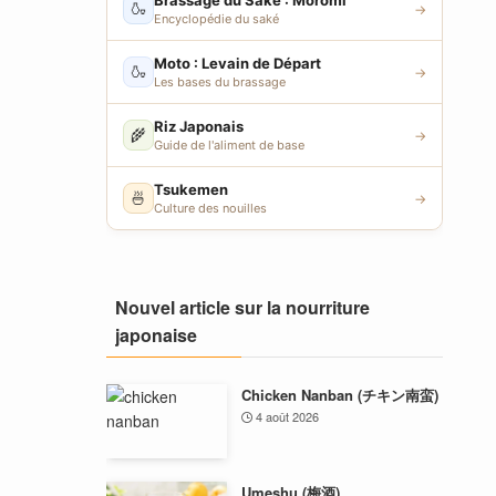
Brassage du Saké : Moromi
🍶
→
Encyclopédie du saké
Moto : Levain de Départ
🍶
→
Les bases du brassage
Riz Japonais
🌾
→
Guide de l'aliment de base
Tsukemen
🍜
→
Culture des nouilles
Nouvel article sur la nourriture
japonaise
Chicken Nanban (チキン南蛮)
4 août 2026
Umeshu (梅酒)