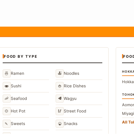
FOOD BY TYPE
FOO
HOKK
🍜
🍝
Ramen
Noodles
Hokka
🍣
🍚
Sushi
Rice Dishes
TOHO
🦐
🥩
Seafood
Wagyu
Aomor
🍲
🥢
Hot Pot
Street Food
Miyag
All T
🍡
🍘
Sweets
Snacks