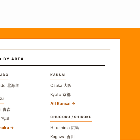
D BY AREA
AIDO
KANSAI
ido
北海道
Osaka
大阪
Kyoto
京都
KU
All Kansai
i
青森
CHUGOKU / SHIKOKU
i
宮城
ohoku
Hiroshima
広島
Kagawa
香川