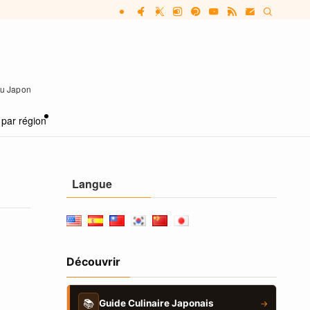
 au Japon
 par région
Langue
Découvrir
📚
Guide Culinaire Japonais
→