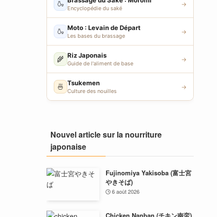
Brassage du Saké : Moromi
🍶
→
Encyclopédie du saké
Moto : Levain de Départ
🍶
→
Les bases du brassage
Riz Japonais
🌾
→
Guide de l'aliment de base
Tsukemen
🍜
→
Culture des nouilles
Nouvel article sur la nourriture
japonaise
Fujinomiya Yakisoba (富士宮
やきそば)
6 août 2026
Chicken Nanban (チキン南蛮)