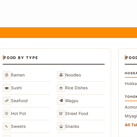
FOOD BY TYPE
FOO
HOKK
🍜
🍝
Ramen
Noodles
Hokka
🍣
🍚
Sushi
Rice Dishes
TOHO
🦐
🥩
Seafood
Wagyu
Aomor
🍲
🥢
Hot Pot
Street Food
Miyag
All T
🍡
🍘
Sweets
Snacks