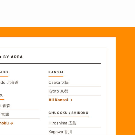
D BY AREA
AIDO
KANSAI
ido
北海道
Osaka
大阪
Kyoto
京都
KU
All Kansai
i
青森
CHUGOKU / SHIKOKU
i
宮城
ohoku
Hiroshima
広島
Kagawa
香川