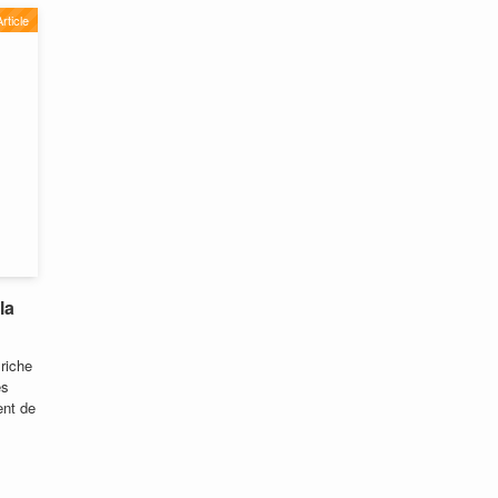
Article
la
riche
es
ent de