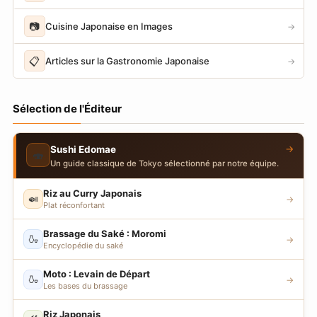
📷
Cuisine Japonaise en Images
→
📋
Articles sur la Gastronomie Japonaise
→
Sélection de l'Éditeur
→
Sushi Edomae
🍣
Un guide classique de Tokyo sélectionné par notre équipe.
Riz au Curry Japonais
🍛
→
Plat réconfortant
Brassage du Saké : Moromi
🍶
→
Encyclopédie du saké
Moto : Levain de Départ
🍶
→
Les bases du brassage
Riz Japonais