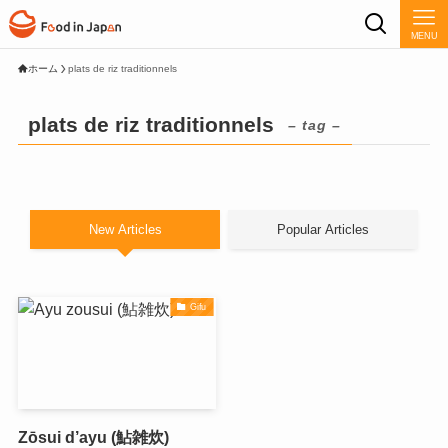
MENU
ホーム
plats de riz traditionnels
plats de riz traditionnels
– tag –
New Articles
Popular Articles
Gifu
Zōsui d’ayu (鮎雑炊)