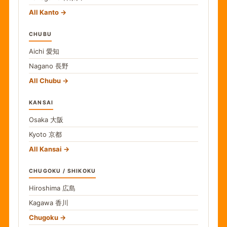
All Kanto
CHUBU
Aichi
愛知
Nagano
長野
All Chubu
KANSAI
Osaka
大阪
Kyoto
京都
All Kansai
CHUGOKU / SHIKOKU
Hiroshima
広島
Kagawa
香川
Chugoku