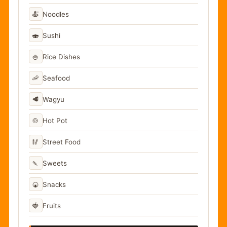
🍝
Noodles
🍣
Sushi
🍚
Rice Dishes
🦐
Seafood
🥩
Wagyu
🍲
Hot Pot
🥢
Street Food
🍡
Sweets
🍘
Snacks
🍓
Fruits