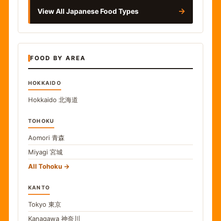
→
View All Japanese Food Types
FOOD BY AREA
HOKKAIDO
Hokkaido
北海道
TOHOKU
Aomori
青森
Miyagi
宮城
All Tohoku
KANTO
Tokyo
東京
Kanagawa
神奈川