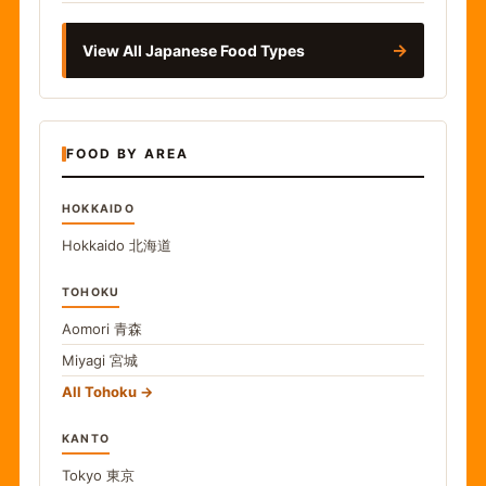
→
View All Japanese Food Types
FOOD BY AREA
HOKKAIDO
Hokkaido
北海道
TOHOKU
Aomori
青森
Miyagi
宮城
All Tohoku
KANTO
Tokyo
東京