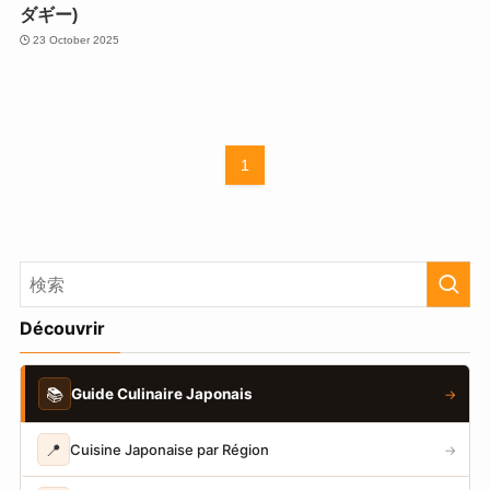
ダギー)
23 October 2025
1
Découvrir
📚
Guide Culinaire Japonais
→
📍
Cuisine Japonaise par Région
→