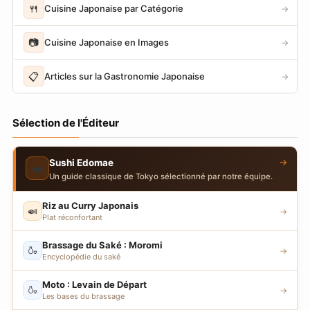
🍴
Cuisine Japonaise par Catégorie
→
📷
Cuisine Japonaise en Images
→
📋
Articles sur la Gastronomie Japonaise
→
Sélection de l'Éditeur
→
Sushi Edomae
🍣
Un guide classique de Tokyo sélectionné par notre équipe.
Riz au Curry Japonais
🍛
→
Plat réconfortant
Brassage du Saké : Moromi
🍶
→
Encyclopédie du saké
Moto : Levain de Départ
🍶
→
Les bases du brassage