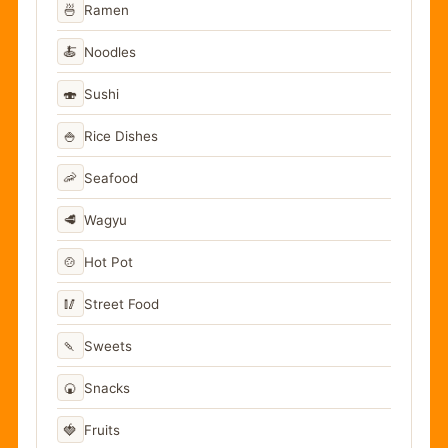
🍜
Ramen
🍝
Noodles
🍣
Sushi
🍚
Rice Dishes
🦐
Seafood
🥩
Wagyu
🍲
Hot Pot
🥢
Street Food
🍡
Sweets
🍘
Snacks
🍓
Fruits