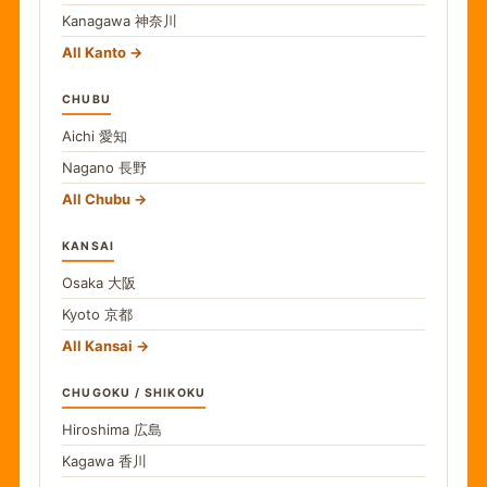
Kanagawa
神奈川
All Kanto
CHUBU
Aichi
愛知
Nagano
長野
All Chubu
KANSAI
Osaka
大阪
Kyoto
京都
All Kansai
CHUGOKU / SHIKOKU
Hiroshima
広島
Kagawa
香川