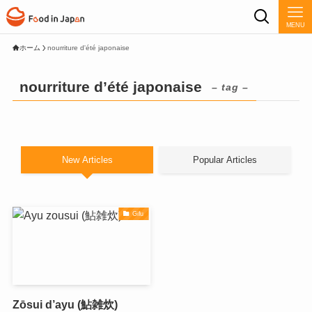
MENU
ホーム
nourriture d'été japonaise
nourriture d’été japonaise
– tag –
New Articles
Popular Articles
Gifu
Zōsui d’ayu (鮎雑炊)