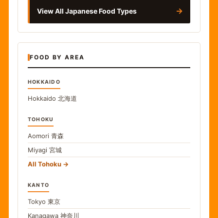
→
View All Japanese Food Types
FOOD BY AREA
HOKKAIDO
Hokkaido
北海道
TOHOKU
Aomori
青森
Miyagi
宮城
All Tohoku
KANTO
Tokyo
東京
Kanagawa
神奈川