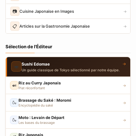
📷
Cuisine Japonaise en Images
→
📋
Articles sur la Gastronomie Japonaise
→
Sélection de l'Éditeur
→
Sushi Edomae
🍣
Un guide classique de Tokyo sélectionné par notre équipe.
Riz au Curry Japonais
🍛
→
Plat réconfortant
Brassage du Saké : Moromi
🍶
→
Encyclopédie du saké
Moto : Levain de Départ
🍶
→
Les bases du brassage
Riz Japonais