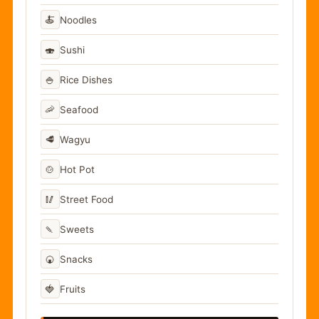
🍝
Noodles
🍣
Sushi
🍚
Rice Dishes
🦐
Seafood
🥩
Wagyu
🍲
Hot Pot
🥢
Street Food
🍡
Sweets
🍘
Snacks
🍓
Fruits