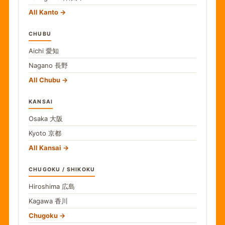
All Kanto
CHUBU
Aichi
愛知
Nagano
長野
All Chubu
KANSAI
Osaka
大阪
Kyoto
京都
All Kansai
CHUGOKU / SHIKOKU
Hiroshima
広島
Kagawa
香川
Chugoku