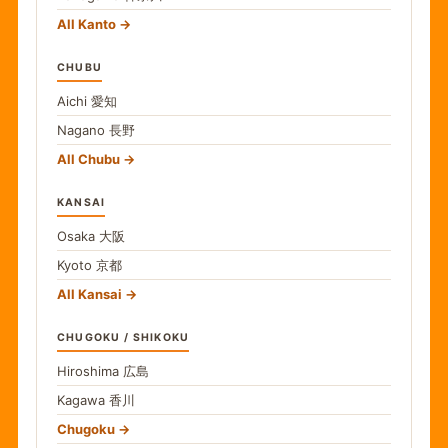
All Kanto
CHUBU
Aichi
愛知
Nagano
長野
All Chubu
KANSAI
Osaka
大阪
Kyoto
京都
All Kansai
CHUGOKU / SHIKOKU
Hiroshima
広島
Kagawa
香川
Chugoku