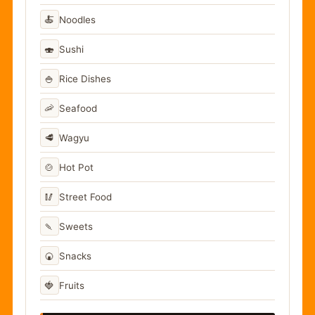
🍝
Noodles
🍣
Sushi
🍚
Rice Dishes
🦐
Seafood
🥩
Wagyu
🍲
Hot Pot
🥢
Street Food
🍡
Sweets
🍘
Snacks
🍓
Fruits