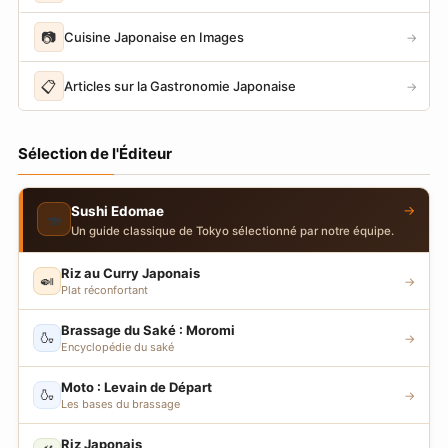
📷
Cuisine Japonaise en Images
→
📋
Articles sur la Gastronomie Japonaise
→
Sélection de l'Éditeur
→
Sushi Edomae
🍣
Un guide classique de Tokyo sélectionné par notre équipe.
Riz au Curry Japonais
🍛
→
Plat réconfortant
Brassage du Saké : Moromi
🍶
→
Encyclopédie du saké
Moto : Levain de Départ
🍶
→
Les bases du brassage
Riz Japonais