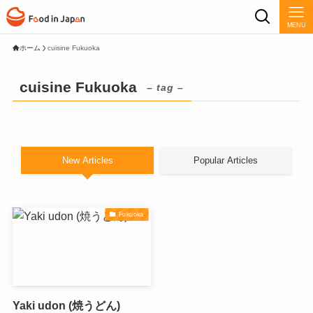
MENU
ホーム
cuisine Fukuoka
cuisine Fukuoka
– tag –
New Articles
Popular Articles
Fukuoka
Yaki udon (焼うどん)