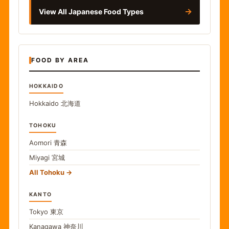
→
View All Japanese Food Types
FOOD BY AREA
HOKKAIDO
Hokkaido
北海道
TOHOKU
Aomori
青森
Miyagi
宮城
All Tohoku
KANTO
Tokyo
東京
Kanagawa
神奈川