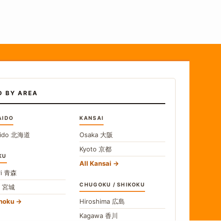
D BY AREA
AIDO
KANSAI
ido
北海道
Osaka
大阪
Kyoto
京都
KU
All Kansai
i
青森
CHUGOKU / SHIKOKU
i
宮城
ohoku
Hiroshima
広島
Kagawa
香川