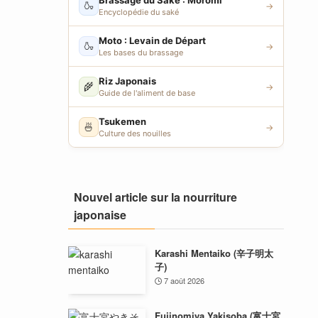
Brassage du Saké : Moromi
🍶
→
Encyclopédie du saké
Moto : Levain de Départ
🍶
→
Les bases du brassage
Riz Japonais
🌾
→
Guide de l'aliment de base
Tsukemen
🍜
→
Culture des nouilles
Nouvel article sur la nourriture
japonaise
Karashi Mentaiko (辛子明太
子)
7 août 2026
Fujinomiya Yakisoba (富士宮