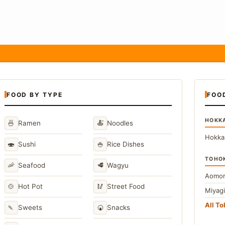
FOOD BY TYPE
FOO
HOKK
🍜
🍝
Ramen
Noodles
Hokka
🍣
🍚
Sushi
Rice Dishes
TOHO
🦐
🥩
Seafood
Wagyu
Aomor
🍲
🥢
Hot Pot
Street Food
Miyag
All T
🍡
🍘
Sweets
Snacks