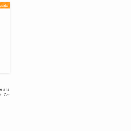
agata
e à la
t. Cet