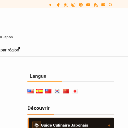
 au Japon
 par région
Langue
Découvrir
📚
Guide Culinaire Japonais
→