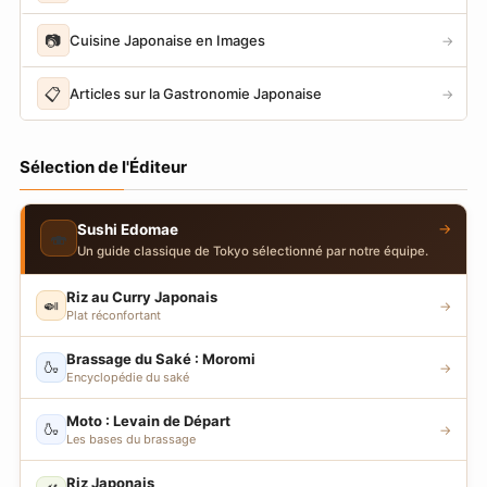
📷
Cuisine Japonaise en Images
→
📋
Articles sur la Gastronomie Japonaise
→
Sélection de l'Éditeur
→
Sushi Edomae
🍣
Un guide classique de Tokyo sélectionné par notre équipe.
Riz au Curry Japonais
🍛
→
Plat réconfortant
Brassage du Saké : Moromi
🍶
→
Encyclopédie du saké
Moto : Levain de Départ
🍶
→
Les bases du brassage
Riz Japonais