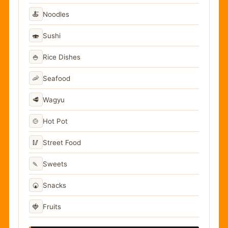
🍝
Noodles
🍣
Sushi
🍚
Rice Dishes
🦐
Seafood
🥩
Wagyu
🍲
Hot Pot
🥢
Street Food
🍡
Sweets
🍘
Snacks
🍓
Fruits