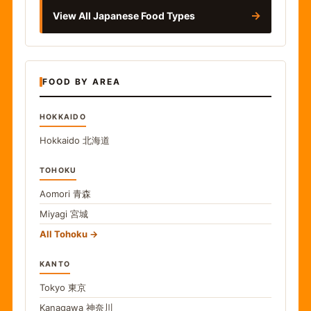
→
View All Japanese Food Types
FOOD BY AREA
HOKKAIDO
Hokkaido
北海道
TOHOKU
Aomori
青森
Miyagi
宮城
All Tohoku
KANTO
Tokyo
東京
Kanagawa
神奈川