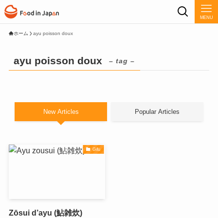
MENU
ホーム
ayu poisson doux
ayu poisson doux
– tag –
New Articles
Popular Articles
Gifu
Zōsui d’ayu (鮎雑炊)