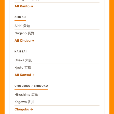
All Kanto
CHUBU
Aichi
愛知
Nagano
長野
All Chubu
KANSAI
Osaka
大阪
Kyoto
京都
All Kansai
CHUGOKU / SHIKOKU
Hiroshima
広島
Kagawa
香川
Chugoku