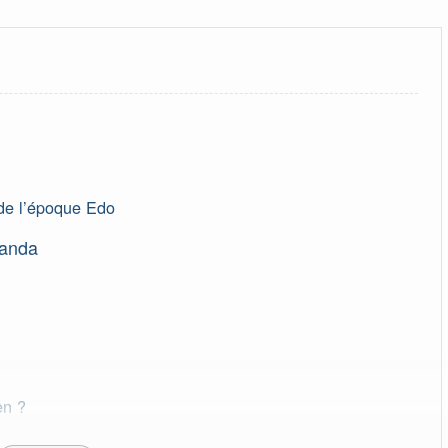
 de l’époque Edo
Handa
en ?