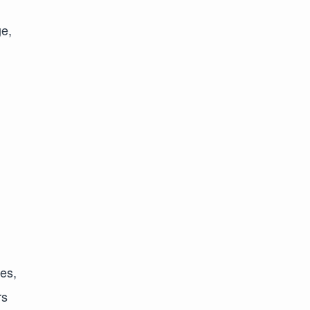
ge,
es,
rs