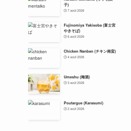
子)
7 août 2026
Fujinomiya Yakisoba (富士宮
やきそば)
6 août 2026
Chicken Nanban (チキン南蛮)
4 août 2026
Umeshu (梅酒)
3 août 2026
Poutargue (Karasumi)
2 août 2026