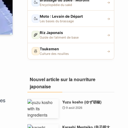
Brassage du Saké : Moromi
🍶
→
Encyclopédie du saké
Moto : Levain de Départ
🍶
→
Les bases du brassage
Riz Japonais
🌾
→
Guide de l'aliment de base
Tsukemen
🍜
→
Culture des nouilles
Nouvel article sur la nourriture
japonaise
les
Yuzu kosho (ゆず胡椒)
9 août 2026
Karashi Mentaiko (辛子明太