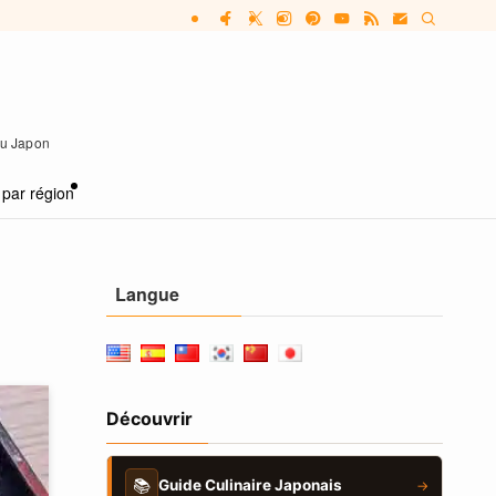
 au Japon
 par région
Langue
Découvrir
📚
Guide Culinaire Japonais
→