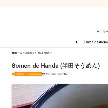
À propos
Guide gastron
ホーム
Shikoku
Tokushima
Sōmen de Handa (半田そうめん)
Shikoku
Tokushima
19 February 2026