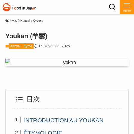
MENU
ホーム
Kansai
Kyoto
Youkan (羊羹)
16 November 2025
Kansai
Kyoto
目次
INTRODUCTION AU YOUKAN
ÉTYMOLOGIE