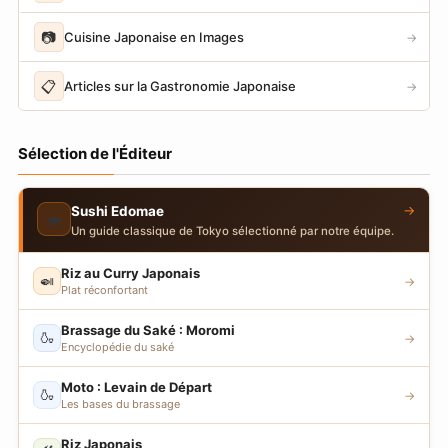
📷
Cuisine Japonaise en Images
→
📋
Articles sur la Gastronomie Japonaise
→
Sélection de l'Éditeur
→
Sushi Edomae
🍣
Un guide classique de Tokyo sélectionné par notre équipe.
Riz au Curry Japonais
🍛
→
Plat réconfortant
Brassage du Saké : Moromi
🍶
→
Encyclopédie du saké
Moto : Levain de Départ
🍶
→
Les bases du brassage
Riz Japonais