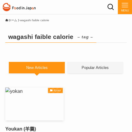
MENU
ホーム
wagashi faible calorie
wagashi faible calorie
– tag –
New Articles
Popular Articles
Kyoto
Youkan (羊羹)