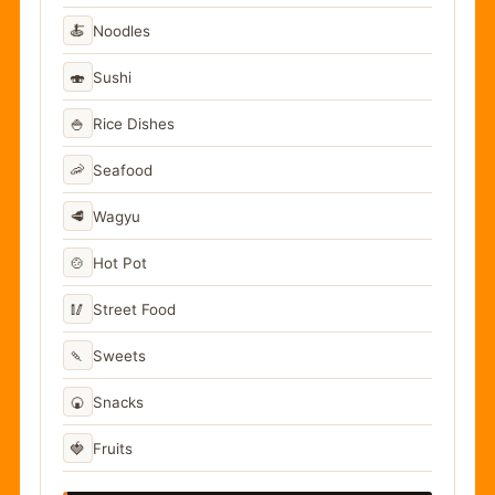
🍝
Noodles
🍣
Sushi
🍚
Rice Dishes
🦐
Seafood
🥩
Wagyu
🍲
Hot Pot
🥢
Street Food
🍡
Sweets
🍘
Snacks
🍓
Fruits