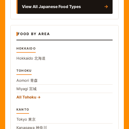
→
View All Japanese Food Types
FOOD BY AREA
HOKKAIDO
Hokkaido
北海道
TOHOKU
Aomori
青森
Miyagi
宮城
All Tohoku
KANTO
Tokyo
東京
Kanagawa
神奈川