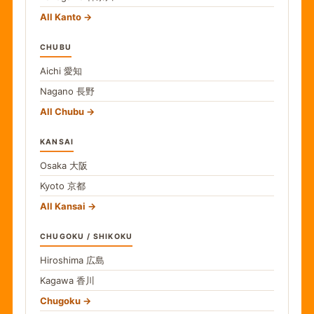
All Kanto
CHUBU
Aichi
愛知
Nagano
長野
All Chubu
KANSAI
Osaka
大阪
Kyoto
京都
All Kansai
CHUGOKU / SHIKOKU
Hiroshima
広島
Kagawa
香川
Chugoku