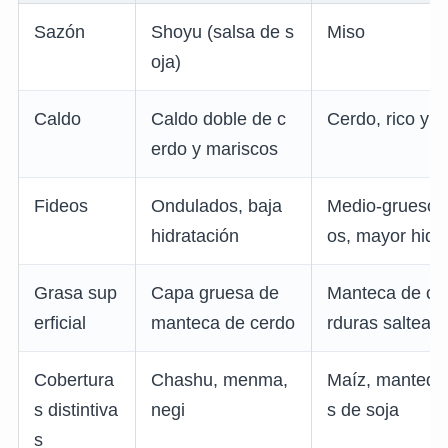
Sazón
Shoyu (salsa de s
Miso
oja)
Caldo
Caldo doble de c
Cerdo, rico y 
erdo y mariscos
Fideos
Ondulados, baja
Medio-gruesos
hidratación
os, mayor hidr
Grasa sup
Capa gruesa de
Manteca de ce
erficial
manteca de cerdo
rduras saltead
Cobertura
Chashu, menma,
Maíz, mantequil
s distintiva
negi
s de soja
s