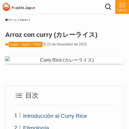
MENU
ホーム
Japón
Arroz con curry (カレーライス)
22 de November de 2025
Japón
Kanto
Tokio
目次
Introducción al Curry Rice
Etimología