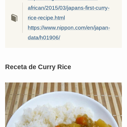
african/2015/03/japans-first-curry-
rice-recipe.html
https://www.nippon.com/en/japan-
data/h01906/
Receta de Curry Rice