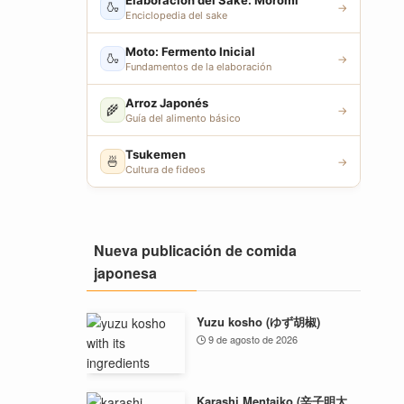
Elaboración del Sake: Moromi
🍶
→
Enciclopedia del sake
Moto: Fermento Inicial
🍶
→
Fundamentos de la elaboración
Arroz Japonés
🌾
→
Guía del alimento básico
Tsukemen
🍜
→
Cultura de fideos
Nueva publicación de comida
japonesa
Yuzu kosho (ゆず胡椒)
9 de agosto de 2026
Karashi Mentaiko (辛子明太