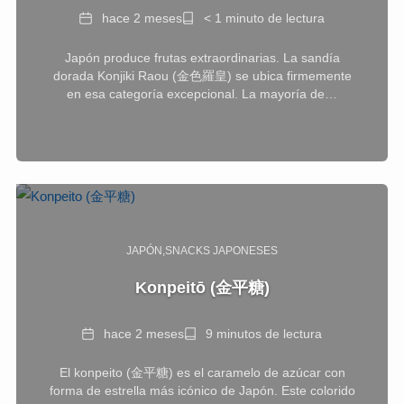
Fecha
Tiempo
hace 2 meses
< 1 minuto de lectura
de
Japón produce frutas extraordinarias. La sandía
lectura
dorada Konjiki Raou (金色羅皇) se ubica firmemente
en esa categoría excepcional. La mayoría de…
JAPÓN
SNACKS JAPONESES
Konpeitō (金平糖)
Fecha
Tiempo
hace 2 meses
9 minutos de lectura
de
El konpeito (金平糖) es el caramelo de azúcar con
lectura
forma de estrella más icónico de Japón. Este colorido