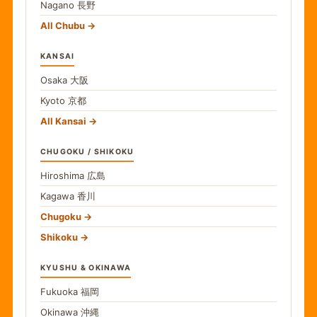
Nagano
長野
All Chubu
KANSAI
Osaka
大阪
Kyoto
京都
All Kansai
CHUGOKU / SHIKOKU
Hiroshima
広島
Kagawa
香川
Chugoku
Shikoku
KYUSHU & OKINAWA
Fukuoka
福岡
Okinawa
沖縄