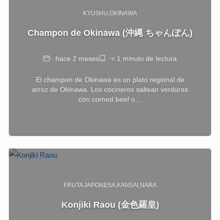
KYUSHU
OKINAWA
Champon de Okinawa (沖縄 ちゃんぽん)
Fecha
Tiempo
hace 2 meses
< 1 minuto de lectura
de
El champon de Okinawa es un plato regional de
lectura
arroz de Okinawa. Los cocineros saltean verduras
con corned beef o…
FRUTA JAPONESA
KANSAI
NARA
Konjiki Raou (金色羅皇)