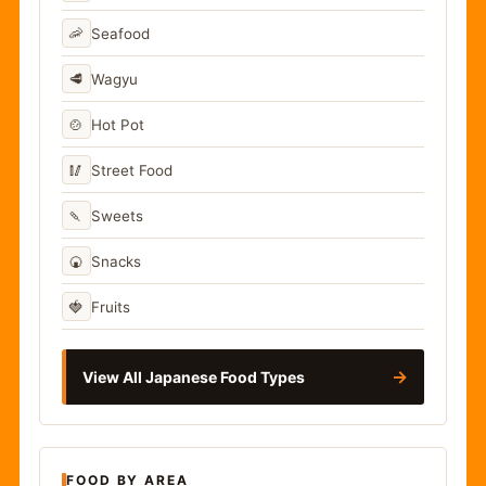
🦐
Seafood
🥩
Wagyu
🍲
Hot Pot
🥢
Street Food
🍡
Sweets
🍘
Snacks
🍓
Fruits
→
View All Japanese Food Types
FOOD BY AREA