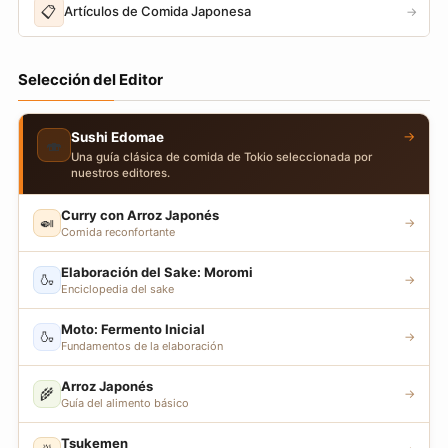
📋
Artículos de Comida Japonesa
→
Selección del Editor
→
Sushi Edomae
🍣
Una guía clásica de comida de Tokio seleccionada por
nuestros editores.
Curry con Arroz Japonés
🍛
→
Comida reconfortante
Elaboración del Sake: Moromi
🍶
→
Enciclopedia del sake
Moto: Fermento Inicial
🍶
→
Fundamentos de la elaboración
Arroz Japonés
🌾
→
Guía del alimento básico
Tsukemen