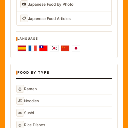
📷
Japanese Food by Photo
📋
Japanese Food Articles
LANGUAGE
FOOD BY TYPE
🍜
Ramen
🍝
Noodles
🍣
Sushi
🍚
Rice Dishes