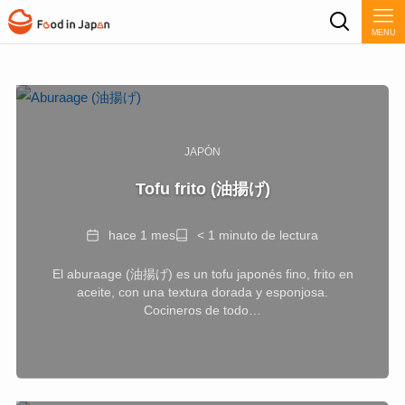
MENU
JAPÓN
Tofu frito (油揚げ)
Fecha
Tiempo
hace 1 mes
< 1 minuto de lectura
de
El aburaage (油揚げ) es un tofu japonés fino, frito en
lectura
aceite, con una textura dorada y esponjosa.
Cocineros de todo…