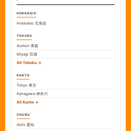
HOKKAIDO
Hokkaido
北海道
TOHOKU
Aomori
青森
Miyagi
宮城
All Tohoku
KANTO
Tokyo
東京
Kanagawa
神奈川
All Kanto
CHUBU
Aichi
愛知