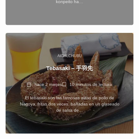
konpeito ha…
AICHI
CHUBU
Tebasaki – 手羽先
Fecha
Tiempo
hace 2 meses
10 minutos de lectura
de
El tebasaki son las famosas alitas de pollo de
lectura
Nagoya, fritas dos veces, bañadas en un glaseado
de salsa de…