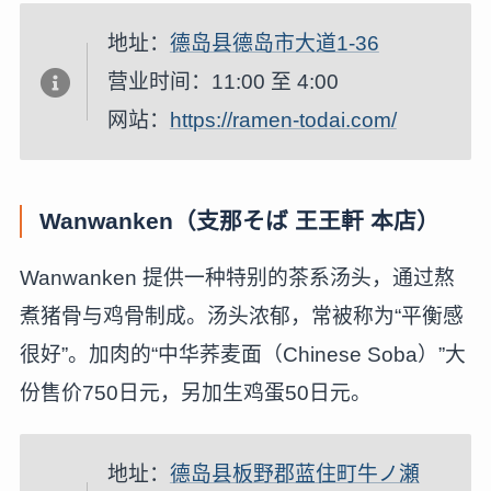
地址：
德岛县德岛市大道1-36
营业时间：11:00 至 4:00
网站：
https://ramen-todai.com/
Wanwanken（支那そば 王王軒 本店）
Wanwanken 提供一种特别的茶系汤头，通过熬
煮猪骨与鸡骨制成。汤头浓郁，常被称为“平衡感
很好”。加肉的“中华荞麦面（Chinese Soba）”大
份售价750日元，另加生鸡蛋50日元。
地址：
德岛县板野郡蓝住町牛ノ瀬