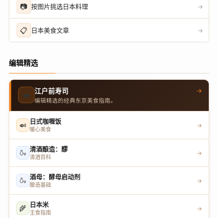
📷
按图片挑选日本料理
→
📋
日本美食文章
→
编辑精选
→
江户前寿司
🍣
编辑精选的经典东京美食指南。
日式咖喱饭
🍛
→
暖心美食
清酒酿造：醪
🍶
→
清酒百科
酒母：酵母启动剂
🍶
→
酿造基础
日本米
🌾
→
主食指南