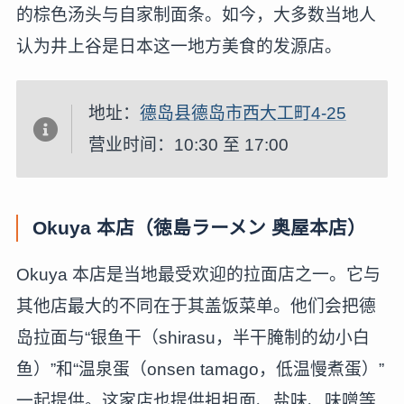
的棕色汤头与自家制面条。如今，大多数当地人
认为井上谷是日本这一地方美食的发源店。
地址：
德岛县德岛市西大工町4-25
营业时间：10:30 至 17:00
Okuya 本店（徳島ラーメン 奥屋本店）
Okuya 本店是当地最受欢迎的拉面店之一。它与
其他店最大的不同在于其盖饭菜单。他们会把德
岛拉面与“银鱼干（shirasu，半干腌制的幼小白
鱼）”和“温泉蛋（onsen tamago，低温慢煮蛋）”
一起提供。这家店也提供担担面、盐味、味噌等