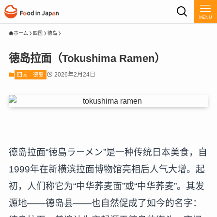
MENU
ホーム
四国
德岛
德岛拉面（Tokushima Ramen）
2026年2月24日
四国
德岛
德岛拉面“徳島ラーメン”是一种传统日本美食，自
1999年在新横滨拉面博物馆亮相后人气大增。起
初，人们称它为“中华荞麦面”或“中华荞麦”。其发
源地——德岛县——也自然促成了如今的名字：