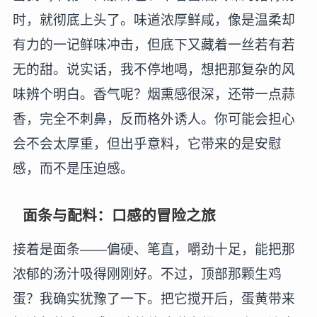
时，就彻底上头了。味道浓厚鲜咸，像是温柔却
有力的一记鲜味冲击，但底下又藏着一丝若有若
无的甜。说实话，我不停地喝，想把那复杂的风
味辨个明白。香气呢？烟熏感很深，还带一点蒜
香，完全不刺鼻，反而格外诱人。你可能会担心
会不会太厚重，但出乎意料，它带来的是安慰
感，而不是压迫感。
面条与配料：口感的冒险之旅
接着是面条——偏硬、笔直，嚼劲十足，能把那
浓郁的汤汁吸得刚刚好。不过，顶部那颗生鸡
蛋？我确实犹豫了一下。把它搅开后，蛋黄带来