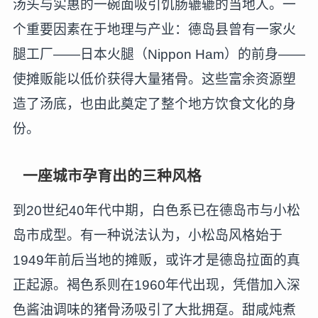
汤头与实惠的一碗面吸引饥肠辘辘的当地人。一
个重要因素在于地理与产业：德岛县曾有一家火
腿工厂——日本火腿（Nippon Ham）的前身——
使摊贩能以低价获得大量猪骨。这些富余资源塑
造了汤底，也由此奠定了整个地方饮食文化的身
份。
一座城市孕育出的三种风格
到20世纪40年代中期，白色系已在德岛市与小松
岛市成型。有一种说法认为，小松岛风格始于
1949年前后当地的摊贩，或许才是德岛拉面的真
正起源。褐色系则在1960年代出现，凭借加入深
色酱油调味的猪骨汤吸引了大批拥趸。甜咸炖煮