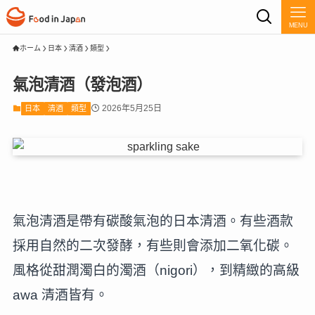
MENU
ホーム
日本
清酒
類型
氣泡清酒（發泡酒）
2026年5月25日
日本
清酒
類型
氣泡清酒是帶有碳酸氣泡的日本清酒。有些酒款
採用自然的二次發酵，有些則會添加二氧化碳。
風格從甜潤濁白的濁酒（nigori），到精緻的高級
awa 清酒皆有。