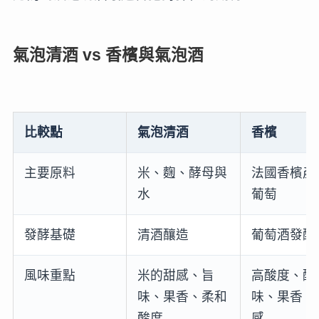
氣泡清酒 vs 香檳與氣泡酒
比較點
氣泡清酒
香檳
主要原料
米、麴、酵母與
法國香檳產
水
葡萄
發酵基礎
清酒釀造
葡萄酒發酵
風味重點
米的甜感、旨
高酸度、酵
味、果香、柔和
味、果香、
酸度
感