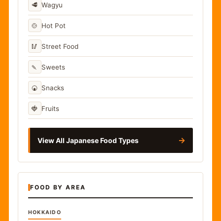
🥩
Wagyu
🍲
Hot Pot
🥢
Street Food
🍡
Sweets
🍘
Snacks
🍓
Fruits
→
View All Japanese Food Types
FOOD BY AREA
HOKKAIDO