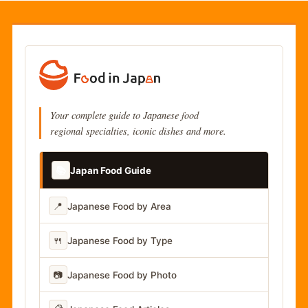
Your complete guide to Japanese food
regional specialties, iconic dishes and more.
📚
Japan Food Guide
📍
Japanese Food by Area
🍴
Japanese Food by Type
📷
Japanese Food by Photo