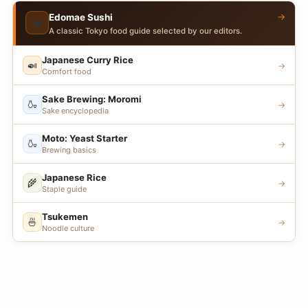
→
Edomae Sushi
🍣
A classic Tokyo food guide selected by our editors.
Japanese Curry Rice
🍛
→
Comfort food
Sake Brewing: Moromi
🍶
→
Sake encyclopedia
Moto: Yeast Starter
🍶
→
Brewing basics
Japanese Rice
🌾
→
Staple guide
Tsukemen
🍜
→
Noodle culture