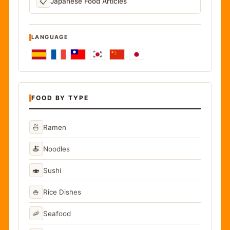
📋
Japanese Food Articles
LANGUAGE
FOOD BY TYPE
🍜
Ramen
🍝
Noodles
🍣
Sushi
🍚
Rice Dishes
🦐
Seafood