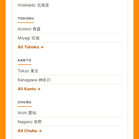
Hokkaido
北海道
TOHOKU
Aomori
青森
Miyagi
宮城
All Tohoku
KANTO
Tokyo
東京
Kanagawa
神奈川
All Kanto
CHUBU
Aichi
愛知
Nagano
長野
All Chubu