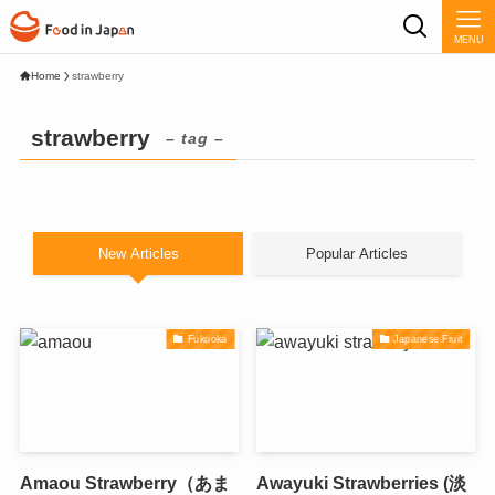
MENU
Home
strawberry
strawberry
– tag –
New Articles
Popular Articles
Fukuoka
Japanese Fruit
Amaou Strawberry（あま
Awayuki Strawberries (淡