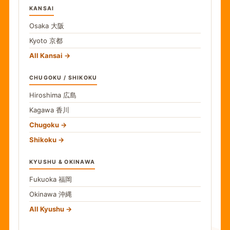
KANSAI
Osaka
大阪
Kyoto
京都
All Kansai
CHUGOKU / SHIKOKU
Hiroshima
広島
Kagawa
香川
Chugoku
Shikoku
KYUSHU & OKINAWA
Fukuoka
福岡
Okinawa
沖縄
All Kyushu