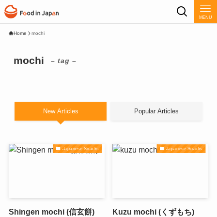
MENU
Home
mochi
mochi
– tag –
New Articles
Popular Articles
Japanese Snacks
Japanese Snacks
Shingen mochi (信玄餅)
Kuzu mochi (くずもち)