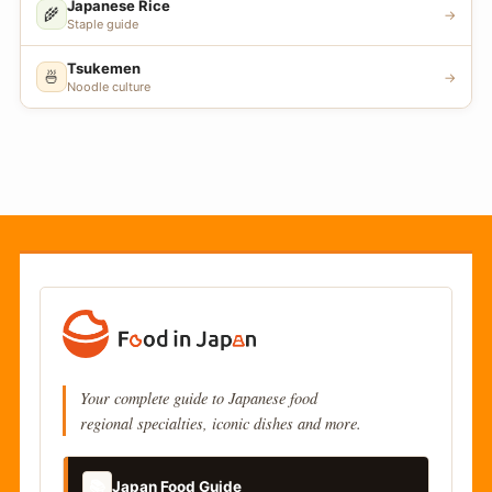
Japanese Rice
🌾
→
Staple guide
Tsukemen
🍜
→
Noodle culture
Your complete guide to Japanese food
regional specialties, iconic dishes and more.
📚
Japan Food Guide