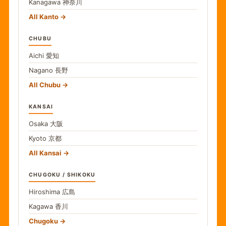
Kanagawa
神奈川
All Kanto
CHUBU
Aichi
愛知
Nagano
長野
All Chubu
KANSAI
Osaka
大阪
Kyoto
京都
All Kansai
CHUGOKU / SHIKOKU
Hiroshima
広島
Kagawa
香川
Chugoku