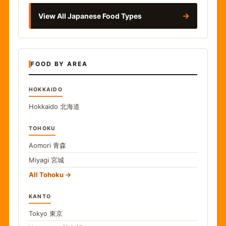
→
View All Japanese Food Types
FOOD BY AREA
HOKKAIDO
Hokkaido
北海道
TOHOKU
Aomori
青森
Miyagi
宮城
All Tohoku
KANTO
Tokyo
東京