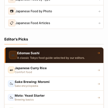
📷
Japanese Food by Photo
→
📋
Japanese Food Articles
→
Editor's Picks
→
Edomae Sushi
🍣
A classic Tokyo food guide selected by our editors.
Japanese Curry Rice
🍛
→
Comfort food
Sake Brewing: Moromi
🍶
→
Sake encyclopedia
Moto: Yeast Starter
🍶
→
Brewing basics