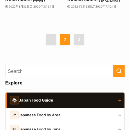
2022年3月31日
2026年3月14日
2022年3月13日
2026年7月24日
1
2
3
Explore
📚
Japan Food Guide
→
📍
Japanese Food by Area
→
🍴
Japanese Food by Type
→