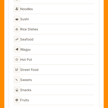
🍝
Noodles
🍣
Sushi
🍚
Rice Dishes
🦐
Seafood
🥩
Wagyu
🍲
Hot Pot
🥢
Street Food
🍡
Sweets
🍘
Snacks
🍓
Fruits