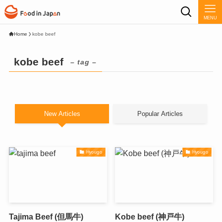
MENU
Home
kobe beef
kobe beef
– tag –
New Articles
Popular Articles
Hyougo
Hyougo
Tajima Beef (但馬牛)
Kobe beef (神戸牛)