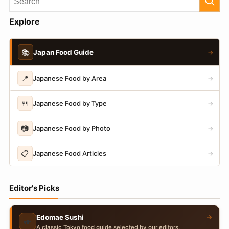
Explore
📚
Japan Food Guide
→
📍
Japanese Food by Area
→
🍴
Japanese Food by Type
→
📷
Japanese Food by Photo
→
📋
Japanese Food Articles
→
Editor's Picks
→
Edomae Sushi
🍣
A classic Tokyo food guide selected by our editors.