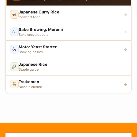
Japanese Curry Rice
🍛
→
Comfort food
Sake Brewing: Moromi
🍶
→
Sake encyclopedia
Moto: Yeast Starter
🍶
→
Brewing basics
Japanese Rice
🌾
→
Staple guide
Tsukemen
🍜
→
Noodle culture