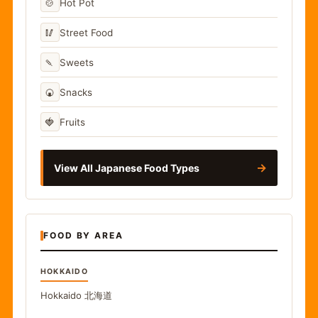
🍲
Hot Pot
🥢
Street Food
🍡
Sweets
🍘
Snacks
🍓
Fruits
→
View All Japanese Food Types
FOOD BY AREA
HOKKAIDO
Hokkaido
北海道