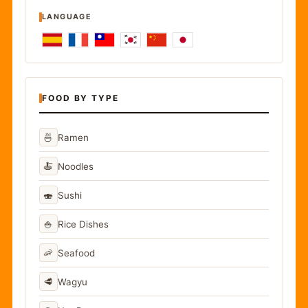
LANGUAGE
FOOD BY TYPE
🍜
Ramen
🍝
Noodles
🍣
Sushi
🍚
Rice Dishes
🦐
Seafood
🥩
Wagyu