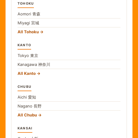
TOHOKU
Aomori
青森
Miyagi
宮城
All Tohoku
KANTO
Tokyo
東京
Kanagawa
神奈川
All Kanto
CHUBU
Aichi
愛知
Nagano
長野
All Chubu
KANSAI