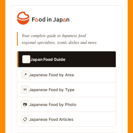
Your complete guide to Japanese food
regional specialties, iconic dishes and more.
📚
Japan Food Guide
📍
Japanese Food by Area
🍴
Japanese Food by Type
📷
Japanese Food by Photo
📋
Japanese Food Articles