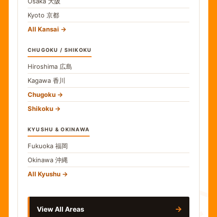
Osaka
大阪
Kyoto
京都
All Kansai
CHUGOKU / SHIKOKU
Hiroshima
広島
Kagawa
香川
Chugoku
Shikoku
KYUSHU & OKINAWA
Fukuoka
福岡
Okinawa
沖縄
食
All Kyushu
→
View All Areas