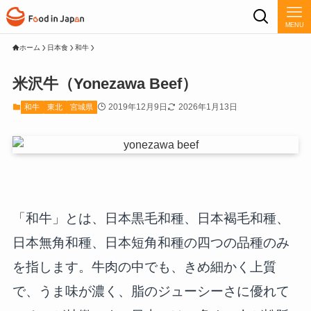
MENU
ホーム
日本食
和牛
米沢牛（Yonezawa Beef）
2019年12月9日
2026年1月13日
和牛
東北
宮城県
「和牛」とは、日本黒毛和種、日本褐毛和種、
日本無角和種、日本短角和種の四つの品種のみ
を指します。牛肉の中でも、きめ細かく上質
で、うま味が濃く、脂のジューシーさに優れて