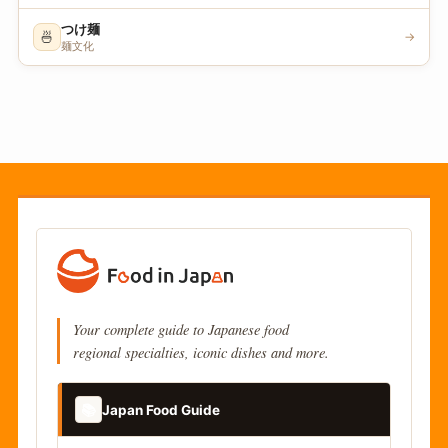
つけ麺
🍜
→
麺文化
Your complete guide to Japanese food
regional specialties, iconic dishes and more.
📚
Japan Food Guide