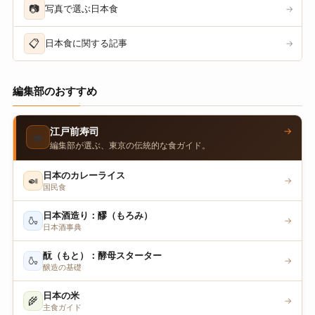
📷
写真で選ぶ日本食
→
📋
日本食に関する記事
→
編集部のおすすめ
→
江戸前寿司
🍣
編集部が選ぶ、東京の伝統的な食ガイド。
日本のカレーライス
🍛
→
国民食
日本酒造り：醪（もろみ）
🍶
→
日本酒事典
酛（もと）：酵母スターター
🍶
→
醸造の基礎
日本の米
🌾
→
主食ガイド