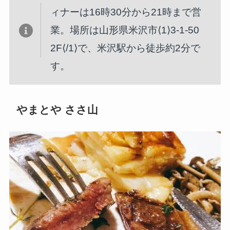
ィナーは16時30分から21時まで営
業。場所は山形県米沢市⟨1⟩3-1-50
2F⟨/1⟩で、米沢駅から徒歩約2分で
す。
やまとや ささ山