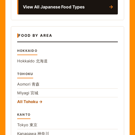
→
View All Japanese Food Types
FOOD BY AREA
HOKKAIDO
Hokkaido
北海道
TOHOKU
Aomori
青森
Miyagi
宮城
All Tohoku
KANTO
Tokyo
東京
Kanagawa
神奈川