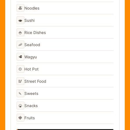
🍝
Noodles
🍣
Sushi
🍚
Rice Dishes
🦐
Seafood
🥩
Wagyu
🍲
Hot Pot
🥢
Street Food
🍡
Sweets
🍘
Snacks
🍓
Fruits