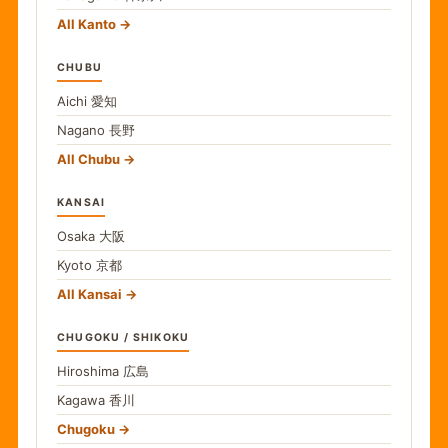
All Kanto
CHUBU
Aichi
愛知
Nagano
長野
All Chubu
KANSAI
Osaka
大阪
Kyoto
京都
All Kansai
CHUGOKU / SHIKOKU
Hiroshima
広島
Kagawa
香川
Chugoku