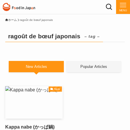
MENU
ホーム
ragoût de bœuf japonais
ragoût de bœuf japonais
– tag –
New Articles
Popular Articles
Nara
Kappa nabe (かっぱ鍋)