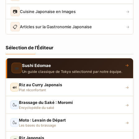
📷
Cuisine Japonaise en Images
→
📋
Articles sur la Gastronomie Japonaise
→
Sélection de l'Éditeur
→
Sushi Edomae
🍣
Un guide classique de Tokyo sélectionné par notre équipe.
Riz au Curry Japonais
🍛
→
Plat réconfortant
Brassage du Saké : Moromi
🍶
→
Encyclopédie du saké
Moto : Levain de Départ
🍶
→
Les bases du brassage
Riz Japonais