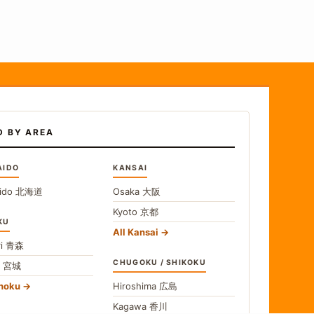
D BY AREA
AIDO
KANSAI
ido
北海道
Osaka
大阪
Kyoto
京都
KU
All Kansai
i
青森
CHUGOKU / SHIKOKU
i
宮城
ohoku
Hiroshima
広島
Kagawa
香川