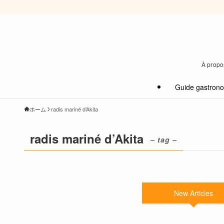
À propos
Guide gastron
ホーム
radis mariné d’Akita
radis mariné d’Akita
– tag –
New Articles