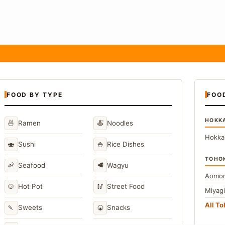
FOOD BY TYPE
FOO
HOKK
🍜
🍝
Ramen
Noodles
Hokka
🍣
🍚
Sushi
Rice Dishes
TOHO
🦐
🥩
Seafood
Wagyu
Aomor
🍲
🥢
Hot Pot
Street Food
Miyag
All T
🍡
🍘
Sweets
Snacks