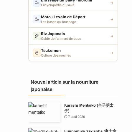
Brassage du Saké : Moromi
🍶
→
Encyclopédie du saké
Moto : Levain de Départ
🍶
→
Les bases du brassage
Riz Japonais
🌾
→
Guide de l'aliment de base
Tsukemen
🍜
→
Culture des nouilles
Nouvel article sur la nourriture
japonaise
Karashi Mentaiko (辛子明太
子)
7 août 2026
Fujinomiya Yakisoba (富士宮