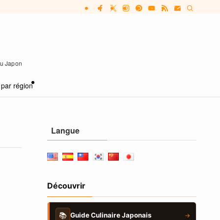
 au Japon
 par région
Langue
Découvrir
📚
Guide Culinaire Japonais
→