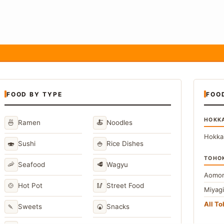
FOOD BY TYPE
FOO
HOKK
🍜
🍝
Ramen
Noodles
Hokka
🍣
🍚
Sushi
Rice Dishes
TOHO
🦐
🥩
Seafood
Wagyu
Aomor
🍲
🥢
Hot Pot
Street Food
Miyag
All T
🍡
🍘
Sweets
Snacks