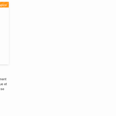
agano
ement
ue et
 se