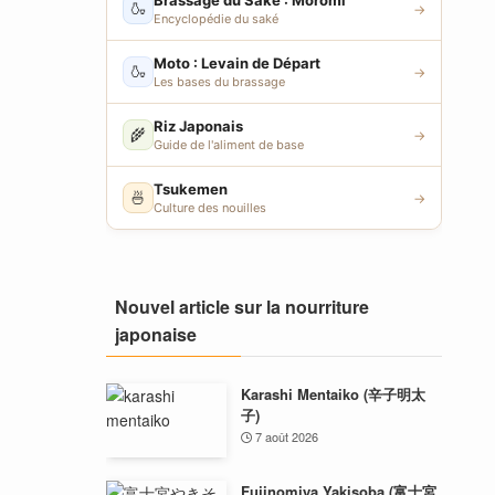
Brassage du Saké : Moromi
🍶
→
Encyclopédie du saké
Moto : Levain de Départ
🍶
→
Les bases du brassage
Riz Japonais
🌾
→
Guide de l'aliment de base
Tsukemen
🍜
→
Culture des nouilles
Nouvel article sur la nourriture
japonaise
Karashi Mentaiko (辛子明太
子)
7 août 2026
Fujinomiya Yakisoba (富士宮