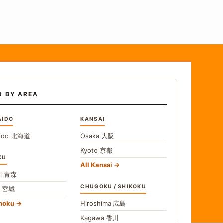
D BY AREA
AIDO
KANSAI
ido
北海道
Osaka
大阪
Kyoto
京都
KU
All Kansai
i
青森
CHUGOKU / SHIKOKU
i
宮城
ohoku
Hiroshima
広島
Kagawa
香川