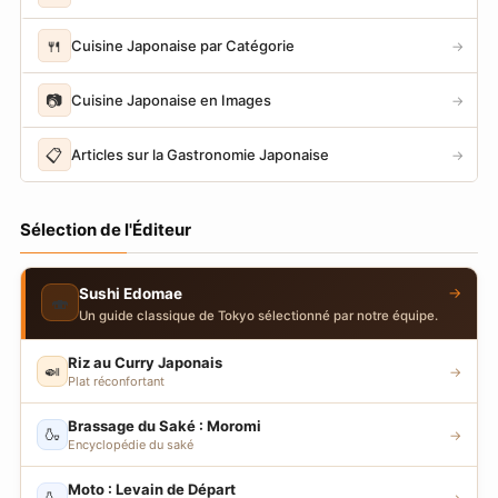
🍴
Cuisine Japonaise par Catégorie
→
📷
Cuisine Japonaise en Images
→
📋
Articles sur la Gastronomie Japonaise
→
Sélection de l'Éditeur
→
Sushi Edomae
🍣
Un guide classique de Tokyo sélectionné par notre équipe.
Riz au Curry Japonais
🍛
→
Plat réconfortant
Brassage du Saké : Moromi
🍶
→
Encyclopédie du saké
Moto : Levain de Départ
🍶