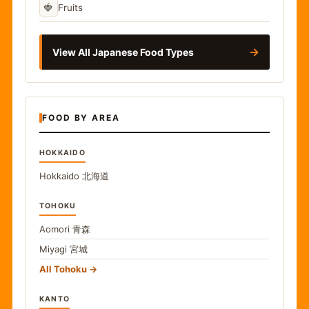
🍓
Fruits
→
View All Japanese Food Types
FOOD BY AREA
HOKKAIDO
Hokkaido
北海道
TOHOKU
Aomori
青森
Miyagi
宮城
All Tohoku
KANTO