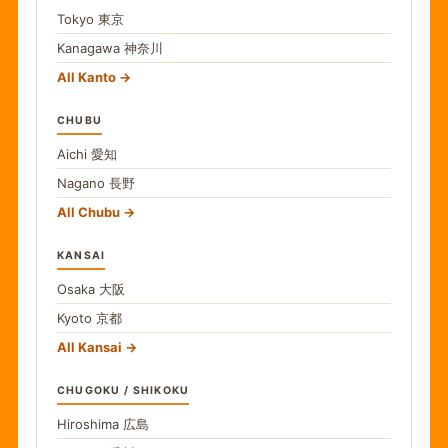
Tokyo
東京
Kanagawa
神奈川
All Kanto
CHUBU
Aichi
愛知
Nagano
長野
All Chubu
KANSAI
Osaka
大阪
Kyoto
京都
All Kansai
CHUGOKU / SHIKOKU
Hiroshima
広島