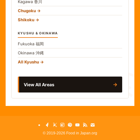
Kagawa
香川
Chugoku
Shikoku
KYUSHU & OKINAWA
Fukuoka
福岡
Okinawa
沖縄
食
All Kyushu
→
View All Areas
©
2019-2026 Food in Japan.org