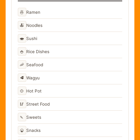
🍜
Ramen
🍝
Noodles
🍣
Sushi
🍚
Rice Dishes
🦐
Seafood
🥩
Wagyu
🍲
Hot Pot
🥢
Street Food
🍡
Sweets
🍘
Snacks