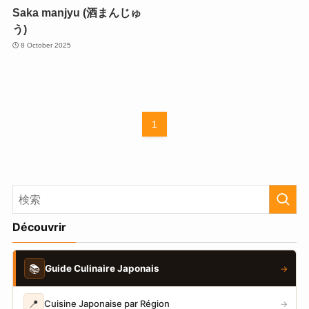
Saka manjyu (酒まんじゅ
う)
8 October 2025
1
Découvrir
📚
Guide Culinaire Japonais
→
📍
Cuisine Japonaise par Région
→